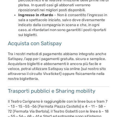
palcoscenico e la relativa rimozione delle prime file di
platea. In questi casi gli abbonati verranno
riposizionati nei migliori posti disponibili.
Ingresso in ritardo
– Non è consentito l’ingresso in
sala a spettacolo iniziato, salvo dove diversamente
indicato dalla compagnia in scena e che, in ogni
caso, ai ritardatari non sono garantiti i posti riportati
sui biglietti.
Acquista con Satispay
Tra i nostri metodi di pagamento abbiamo integrato anche
Satispay, l’app per i pagamenti gratuita, sicura e semplice.
Acquistare biglietti e abbonamenti è ancora più facile e
veloce, potrai utilizzare Satispay sia online (sul nostro sito
attraverso il circuito Vivaticket) oppure fisicamente nella
nostra biglietteria.
Trasporti pubblici e Sharing mobility
Il Teatro Carignano è raggiungibile con le linee bus e tram 7
– 13 – 15 –55 –56 (Fermata Piazza Castello) e 4 – 11 – 58 –
72 (Fermata Via Bertola), il Teatro Gobetti con le linee 6 – 18
– 55 – 56 – 68 – 61 e Star1 ed entrambe sono all’interno