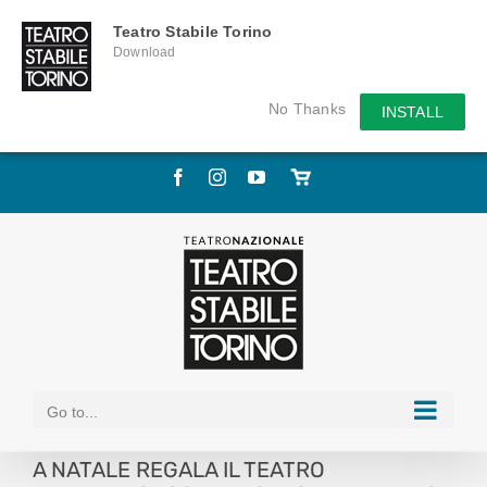
Teatro Stabile Torino
Download
No Thanks
INSTALL
Skip
Facebook
Instagram
YouTube
Store
to
online
content
Go to...
A NATALE REGALA IL TEATRO