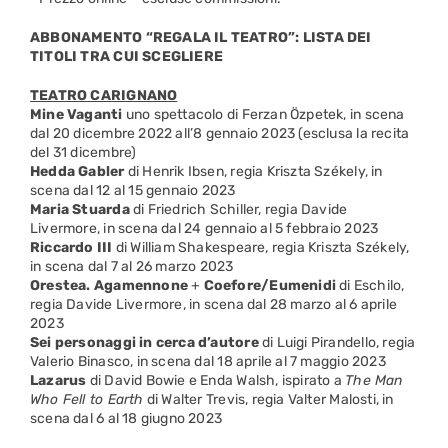
ABBONAMENTO “REGALA IL TEATRO”: LISTA DEI
TITOLI TRA CUI SCEGLIERE
TEATRO CARIGNANO
Mine Vaganti
uno spettacolo di Ferzan Özpetek, in scena
dal 20 dicembre 2022 all’8 gennaio 2023 (esclusa la recita
del 31 dicembre)
Hedda Gabler
di Henrik Ibsen, regia Kriszta Székely, in
scena dal 12 al 15 gennaio 2023
Maria Stuarda
di Friedrich Schiller, regia Davide
Livermore, in scena dal 24 gennaio al 5 febbraio 2023
Riccardo III
di William Shakespeare, regia Kriszta Székely,
in scena dal 7 al 26 marzo 2023
Orestea. Agamennone
+
Coefore/Eumenidi
di Eschilo,
regia Davide Livermore, in scena dal 28 marzo al 6 aprile
2023
Sei personaggi in cerca d’autore
di Luigi Pirandello, regia
Valerio Binasco, in scena dal 18 aprile al 7 maggio 2023
Lazarus
di David Bowie e Enda Walsh, ispirato a
The Man
Who Fell to Earth
di Walter Trevis, regia Valter Malosti, in
scena dal 6 al 18 giugno 2023