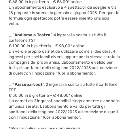
€ 68,00 in biglietteria – € 56,00* online
Un abbonamento esclusivo a 4 spettacoli da scegliere tra
18 proposte in scena da gennaio a giugno 2023. Per questa
formula ogni spettacolo potrà essere inserito una sola
volta.
_ “
Andiamo a Teatro
”, 4 ingressi a scelta su tutto il
cartellone TST
€ 100,00 in biglietteria – € 98,00* online
Un vero e proprio carnet da utilizzare come si desidera: 4
ingressi per spettacoli diversi oppure per la stessa serata in
compagnia dei propri amici. L’abbonamento è valido per
tutti gli spettacoli della stagione 2022/2023 ad eccezione
di quelli con l’indicazione “fuori abbonamento”.
_ “
Passepartout
”, 2 ingressi a scelta su tutto il cartellone
TST
€ 50,00 in biglietteria – € 48,00* online
Un carnet da 2 ingressi, spendibili singolarmente o anche in
un’unica serata. L’abbonamento è valido per tutti gli
spettacoli della stagione 2022/2023 ad eccezione di quelli
con l’indicazione “fuori abbonamento”.
* Prezzo online – escluse commissioni.