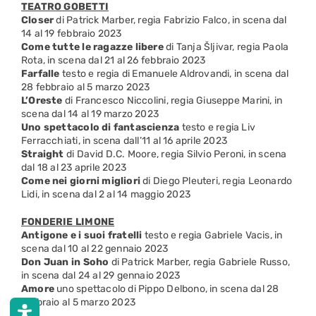
TEATRO GOBETTI
Closer
di Patrick Marber, regia Fabrizio Falco, in scena dal
14 al 19 febbraio 2023
Come tutte le ragazze libere
di Tanja Šljivar, regia Paola
Rota, in scena dal 21 al 26 febbraio 2023
Farfalle
testo e regia di Emanuele Aldrovandi, in scena dal
28 febbraio al 5 marzo 2023
L’Oreste
di Francesco Niccolini, regia Giuseppe Marini, in
scena dal 14 al 19 marzo 2023
Uno spettacolo di fantascienza
testo e regia Liv
Ferracchiati, in scena dall’11 al 16 aprile 2023
Straight
di David D.C. Moore, regia Silvio Peroni, in scena
dal 18 al 23 aprile 2023
Come nei giorni migliori
di Diego Pleuteri, regia Leonardo
Lidi, in scena dal 2 al 14 maggio 2023
FONDERIE LIMONE
Antigone e i suoi fratelli
testo e regia Gabriele Vacis, in
scena dal 10 al 22 gennaio 2023
Don Juan in Soho
di Patrick Marber, regia Gabriele Russo,
in scena dal 24 al 29 gennaio 2023
Amore
uno spettacolo di Pippo Delbono, in scena dal 28
febbraio al 5 marzo 2023