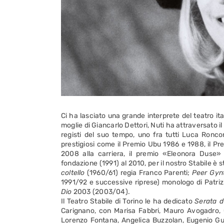
Ci ha lasciato una grande interprete del teatro it
moglie di Giancarlo Dettori, Nuti ha attraversato i
registi del suo tempo, uno fra tutti Luca Roncon
prestigiosi come il Premio Ubu 1986 e 1988, il Pre
2008 alla carriera, il premio «Eleonora Duse» 
fondazione (1991) al 2010, per il nostro Stabile è s
coltello
(1960/61) regia Franco Parenti;
Peer Gyn
1991/92 e successive riprese) monologo di Patriz
Dio
2003 (2003/04).
Il Teatro Stabile di Torino le ha dedicato
Serata d
Carignano, con Marisa Fabbri, Mauro Avogadro, Gi
Lorenzo Fontana, Angelica Buzzolan, Eugenio Gugl