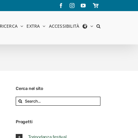
Facebook
Instagram
YouTube
Store
online
RICERCA
EXTRA
ACCESSIBILITÀ
Cerca nel sito
Search
for:
Progetti
Torinodanza festival