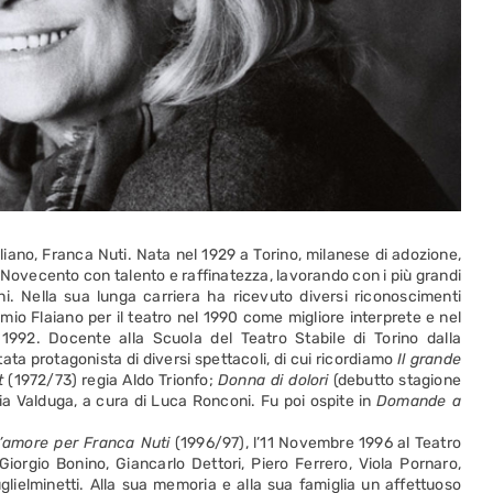
aliano, Franca Nuti. Nata nel 1929 a Torino, milanese di adozione,
l Novecento con talento e raffinatezza, lavorando con i più grandi
i. Nella sua lunga carriera ha ricevuto diversi riconoscimenti
mio Flaiano per il teatro nel 1990 come migliore interprete e nel
1992. Docente alla Scuola del Teatro Stabile di Torino dalla
tata protagonista di diversi spettacoli, di cui ricordiamo
Il grande
t
(1972/73) regia Aldo Trionfo;
Donna di dolori
(debutto stagione
ia Valduga, a cura di Luca Ronconi. Fu poi ospite in
Domande a
’amore per Franca Nuti
(1996/97), l’11 Novembre 1996 al Teatro
orgio Bonino, Giancarlo Dettori, Piero Ferrero, Viola Pornaro,
ielminetti. Alla sua memoria e alla sua famiglia un affettuoso