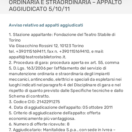
ORDINARIA E STRAORDINARIA – APPALTO
AGGIUDICATO 5/10/11
Avviso relativo ad appalti aggiudicati
1. Stazione appaltante: Fondazione del Teatro Stabile di
Torino
Via Gioacchino Rossini 12, 10123 Torino
tel. +390115169411, fax n. +390115169410, e mail:
appalti@teatrostabiletorino.it.
2. Procedura di gara: procedura aperta ex art. 55, comma
5, D.Lgs. 163/2006 per l’affidamento del servizio di
manutenzione ordinaria e straordinaria degli impianti
meccanici, antincendio, elettrici e speciali da espletarsi nei
luoghi indicati nel paragrafo 4 del Disciplinare di gara e nel
rispetto di quanto previsto dalle Specifiche tecniche e dallo
Schema di contratto.
3. Codice CIG: 2142291275
4. Data di aggiudicazione dell’appalto: 05 ottobre 2011
5. Criterio di aggiudicazione dell’appalto: offerta
economicamente più vantaggiosa.
6. Numero di offerte ricevute: 8
7. Aggiudicatario: Manitalidea S.p.a., con sede in Ivrea –