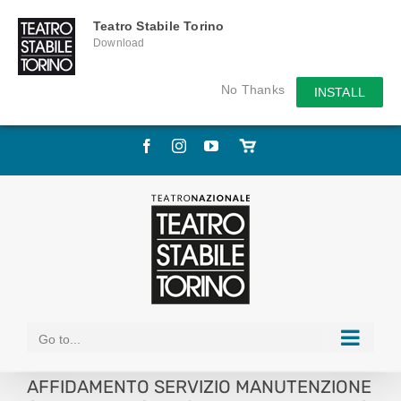
Teatro Stabile Torino
Download
No Thanks
INSTALL
Skip
Facebook
Instagram
YouTube
Store
to
online
content
Go to...
AFFIDAMENTO SERVIZIO MANUTENZIONE