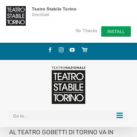
Teatro Stabile Torino
Download
No Thanks
INSTALL
Skip
Facebook
Instagram
YouTube
Store
to
online
content
Go to...
AL TEATRO GOBETTI DI TORINO VA IN