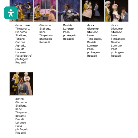
da sx: Irene
Giacomo
Davide
da sx:
da sx:
Timpanaro,
Stallone,
Lorenzo
Giacomo
Giacomo
Giacomo
Irene
Palla
Stallone,
Stallone,
Stallone,
Timpanaro
ph Angelo
Irene
Irene
Tiziano
ph Angelo
Redaelli
Timpanaro,
Timpanaro,
Cannas
Redaelli
Davide
Davide
Aghedu,
Lorenzo
Lorenzo
Davide
Palla
Palla
Lorenzo
ph Angelo
ph Angelo
Palla (dietro)
Redaelli
Redaelli
ph Angelo
Redaelli
dietro:
Giacomo
Stallone,
Irene
Timpanaro.
davanti:
Davide
Lorenzo
Palla
ph Angelo
Redaelli