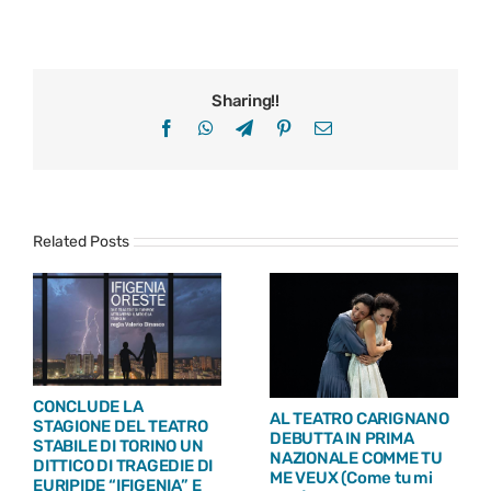
Sharing!!
Facebook
WhatsApp
Telegram
Pinterest
Email
Related Posts
CONCLUDE LA
AL TEATRO CARIGNANO
STAGIONE DEL TEATRO
DEBUTTA IN PRIMA
STABILE DI TORINO UN
NAZIONALE COMME TU
DITTICO DI TRAGEDIE DI
ME VEUX (Come tu mi
EURIPIDE “IFIGENIA” E