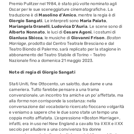
Premio Pulitzer nel 1984, è stato più volte nominato agli
Oscar per le sue sceneggiature cinematografiche. La
traduzione è di
Masolino d’Amico
, mentre la regia è di
Giorgio Sangati
. Le interpreti sono
Maria Paiato
,
Mariangela Granelli
,
Ludovica D’Auria
. Le scene sono di
Alberto Nonnato
, le luci di
Cesare Agoni
, i costumi di
Gianluca Sbicca
, le musiche di
Giovanni Frison
.
Boston
Marriage
, prodotto dal Centro Teatrale Bresciano e dal
Teatro Biondo di Palermo, sarà replicato per la stagione in
abbonamento del Teatro Stabile di Torino – Teatro
Nazionale fino a domenica 21 maggio 2023.
Note di regia di Giorgio Sangati
Stati Uniti, fine Ottocento, un salotto, due dame e una
cameriera. Tutto farebbe pensare a una trama
convenzionale, un incontro tra amiche un po’ affettate, ma
alla
forma
non corrisponde la sostanza: nella
conversazione dal vocabolario ricercato fioccano volgarità
e veniamo a sapere che le due sono state un tempo una
coppia molto affiatata. L’espressione «Boston Marriage»,
infatti, era in uso nel New England a cavallo tra il XIX e il XX
secolo per alludere a una convivenza tra donne