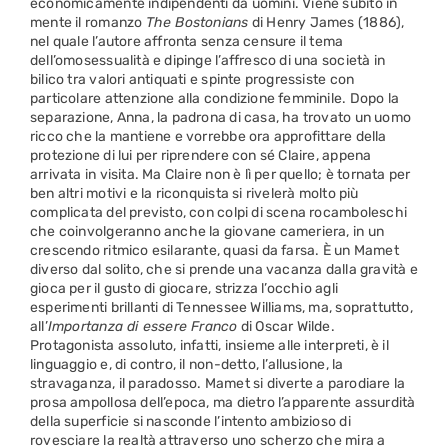
economicamente indipendenti da uomini. Viene subito in
mente il romanzo
The Bostonians
di Henry James (1886),
nel quale l’autore affronta senza censure il tema
dell’omosessualità e dipinge l’affresco di una società in
bilico tra valori antiquati e spinte progressiste con
particolare attenzione alla condizione femminile. Dopo la
separazione, Anna, la padrona di casa, ha trovato un uomo
ricco che la mantiene e vorrebbe ora approfittare della
protezione di lui per riprendere con sé Claire, appena
arrivata in visita. Ma Claire non è lì per quello; è tornata per
ben altri motivi e la riconquista si rivelerà molto più
complicata del previsto, con colpi di scena rocamboleschi
che coinvolgeranno anche la giovane cameriera, in un
crescendo ritmico esilarante, quasi da farsa. È un Mamet
diverso dal solito, che si prende una vacanza dalla gravità e
gioca per il gusto di giocare, strizza l’occhio agli
esperimenti brillanti di Tennessee Williams, ma, soprattutto,
all’
Importanza di essere Franco
di Oscar Wilde.
Protagonista assoluto, infatti, insieme alle interpreti, è il
linguaggio e, di contro, il non-detto, l’allusione, la
stravaganza, il paradosso. Mamet si diverte a parodiare la
prosa ampollosa dell’epoca, ma dietro l’apparente assurdità
della superficie si nasconde l’intento ambizioso di
rovesciare la realtà attraverso uno scherzo che mira a