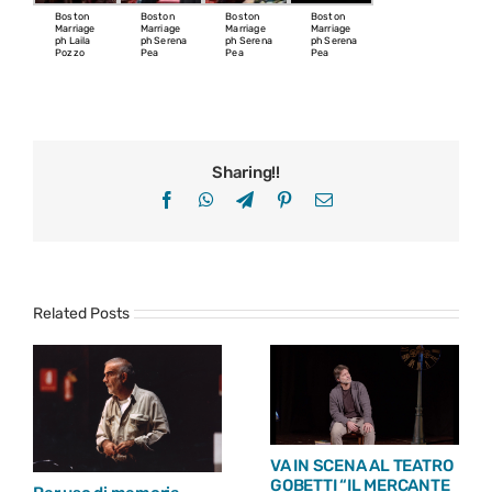
Boston
Boston
Boston
Boston
Marriage
Marriage
Marriage
Marriage
ph Laila
ph Serena
ph Serena
ph Serena
Pozzo
Pea
Pea
Pea
Sharing!!
Facebook
WhatsApp
Telegram
Pinterest
Email
Related Posts
VA IN SCENA AL TEATRO
GOBETTI “IL MERCANTE