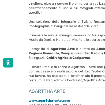
vincitore, oltre a ricevere il premio per la realizz
dell’affiancamento di uno o più fotografi affe
specifici.
Una selezione delle fotografie di Tiziano Ross
Photographie di Parigi nel mese di aprile 2017.
Insieme alle nuove immagini saranno inoltre espos
Musi e da Daniele Marzorati, vincitore lo scorso a
Il progetto di
Agarttha Arte
è curato da
Adel
Regione Piemonte
,
Compagnia di San Paolo e
Si ringrazia
Crédit Agricole Cariparma
.
Il Teatro Stabile di Torino e Agarttha – oltre che
con successo alla realizzazione del libro
Teatro C
suo lavoro, ha esplorato e testimoniato il proces
restauro. Il libro, edito da Contrasto/Agarttha Arte
AGARTTHA ARTE
www.agarttha-arte.com