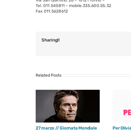
Via San Quintino, 28 – 10121 Torino –
Tel. 011.545811 – mobile.335.600.55.32
Fax 011.5628612
Sharing!!
Related Posts
27 marzo // Giornata Mondiale
Per Olivi