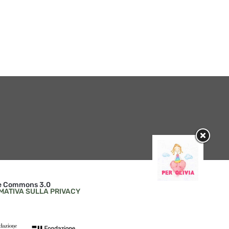
l’Assemblea Generale de
Matthias Martelli in tournée
network teatrale
mondiale con Lu Santo Jullàre
internazionale Mitos21
Françesco e Mistero Buffo
16 / 04 / 2026
1 / 06 / 2026
ive Commons 3.0
MATIVA SULLA PRIVACY