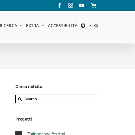
Facebook
Instagram
YouTube
Store
online
RICERCA
EXTRA
ACCESSIBILITÀ
Cerca nel sito
Search
for:
Progetti
Torinodanza festival