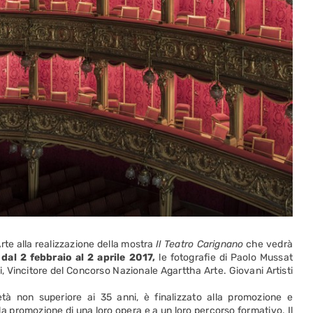
Arte alla realizzazione della mostra
Il Teatro Carignano
che vedrà
,
dal 2 febbraio al 2 aprile 2017,
le fotografie di Paolo Mussat
i, Vincitore del Concorso Nazionale Agarttha Arte. Giovani Artisti
n’età non superiore ai 35 anni, è finalizzato alla promozione e
lla promozione di una loro opera e a un loro percorso formativo. Il