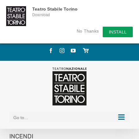
Teatro Stabile Torino
Download
No Thanks
INSTALL
Skip
Facebook
Instagram
YouTube
Store
to
online
content
Go to...
INCENDI