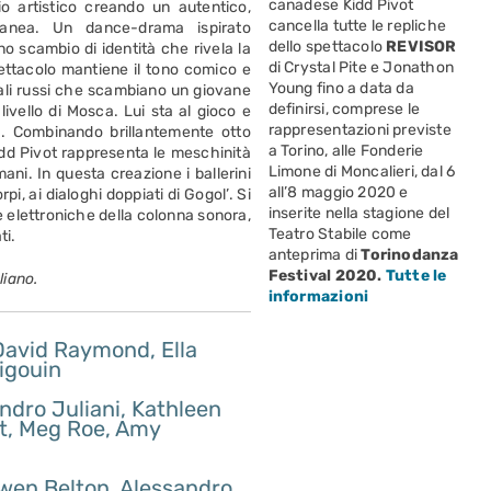
canadese Kidd Pivot
io artistico creando un autentico,
cancella tutte le repliche
ranea. Un dance-drama ispirato
dello spettacolo
REVISOR
uno scambio di identità che rivela la
di Crystal Pite e Jonathon
spettacolo mantiene il tono comico e
Young fino a data da
iali russi che scambiano un giovane
definirsi, comprese le
livello di Mosca. Lui sta al gioco e
rappresentazioni previste
ità. Combinando brillantemente otto
a Torino, alle Fonderie
 Kidd Pivot rappresenta le meschinità
Limone di Moncalieri, dal 6
mani. In questa creazione i ballerini
all’8 maggio 2020 e
pi, ai dialoghi doppiati di Gogol’. Si
inserite nella stagione del
 elettroniche della colonna sonora,
Teatro Stabile come
ti.
anteprima di
Torinodanza
Festival 2020.
Tutte le
liano.
informazioni
David Raymond, Ella
igouin
andro Juliani, Kathleen
tt, Meg Roe, Amy
Owen Belton, Alessandro