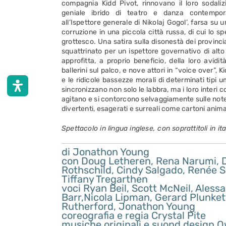
compagnia Kidd Pivot, rinnovano il loro sodaliz
geniale ibrido di teatro e danza contempo
all’Ispettore generale di Nikolaj Gogol’, farsa su 
corruzione in una piccola città russa, di cui lo 
grottesco. Una satira sulla disonestà dei provinc
squattrinato per un ispettore governativo di alto 
approfitta, a proprio beneficio, della loro avid
ballerini sul palco, e nove attori in “voice over”,
e le ridicole bassezze morali di determinati tipi u
sincronizzano non solo le labbra, ma i loro interi cor
agitano e si contorcono selvaggiamente sulle note
divertenti, esagerati e surreali come cartoni anima
Spettacolo in lingua inglese, con soprattitoli in ita
di Jonathon Young
con Doug Letheren, Rena Narumi, 
Rothschild, Cindy Salgado, Renée S
Tiffany Tregarthen
voci Ryan Beil, Scott McNeil, Aless
Barr,Nicola Lipman, Gerard Plunke
Rutherford, Jonathon Young
coreografia e regia Crystal Pite
musiche originali e suond design 