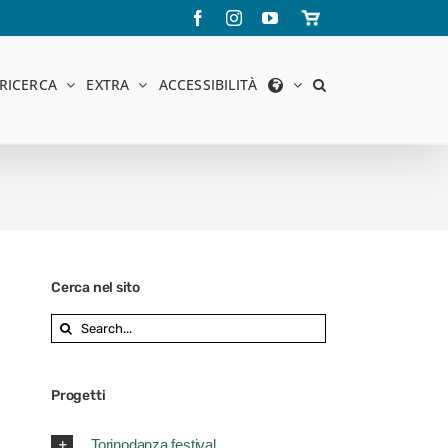
Facebook
Instagram
YouTube
Store
online
RICERCA
EXTRA
ACCESSIBILITÀ
Cerca nel sito
Search
for:
Progetti
Torinodanza festival