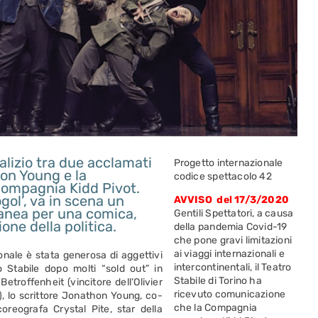
dalizio tra due acclamati
Progetto internazionale
hon Young e la
codice spettacolo 42
 compagnia Kidd Pivot.
gol’, va in scena un
AVVISO del 17/3/2020
ranea per una comica,
Gentili Spettatori, a causa
ione della politica.
della pandemia Covid-19
che pone gravi limitazioni
ai viaggi internazionali e
zionale è stata generosa di aggettivi
intercontinentali, il Teatro
 Stabile dopo molti “sold out” in
Stabile di Torino ha
etroffenheit (vincitore dell’Olivier
ricevuto comunicazione
, lo scrittore Jonathon Young, co-
che la Compagnia
oreografa Crystal Pite, star della