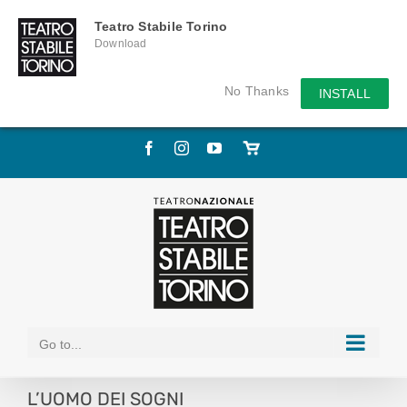
Teatro Stabile Torino
Download
No Thanks
INSTALL
Skip
Facebook
Instagram
YouTube
Store
to
online
content
Go to...
L’UOMO DEI SOGNI