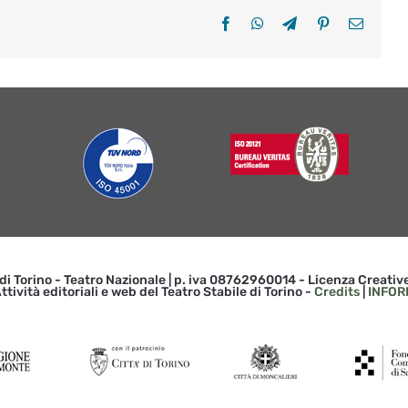
Facebook
WhatsApp
Telegram
Pinterest
Email
 di Torino - Teatro Nazionale | p. iva 08762960014 - Licenza Creat
ttività editoriali e web del Teatro Stabile di Torino -
Credits
|
INFOR