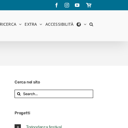
Facebook
Instagram
YouTube
Store
online
RICERCA
EXTRA
ACCESSIBILITÀ
Cerca nel sito
Search
for:
Progetti
Torinodanza festival