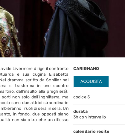
Davide Livermore dirige il confronto
CARIGNANO
Stuarda e sua cugina Elisabetta
. Nel dramma scritto da Schiller nel
ACQUISTA
rona si trasforma in uno scontro
artirio, dall’insulto alla preghiera):
sorti non solo dell’Inghilterra, ma
codice 5
acolo sono due attrici straordinarie
bieranno i ruoli di sera in sera. Un
durata
quanto, in fondo, due opposti siano
3h con intervallo
lità non sia altro che un riflesso
calendario recite