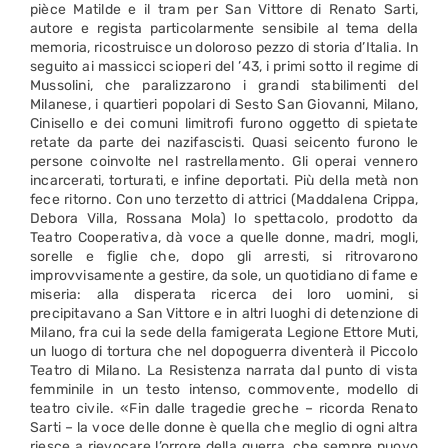
pièce Matilde e il tram per San Vittore di Renato Sarti,
autore e regista particolarmente sensibile al tema della
memoria, ricostruisce un doloroso pezzo di storia d’Italia. In
seguito ai massicci scioperi del ’43, i primi sotto il regime di
Mussolini, che paralizzarono i grandi stabilimenti del
Milanese, i quartieri popolari di Sesto San Giovanni, Milano,
Cinisello e dei comuni limitrofi furono oggetto di spietate
retate da parte dei nazifascisti. Quasi seicento furono le
persone coinvolte nel rastrellamento. Gli operai vennero
incarcerati, torturati, e infine deportati. Più della metà non
fece ritorno. Con uno terzetto di attrici (Maddalena Crippa,
Debora Villa, Rossana Mola) lo spettacolo, prodotto da
Teatro Cooperativa, dà voce a quelle donne, madri, mogli,
sorelle e figlie che, dopo gli arresti, si ritrovarono
improvvisamente a gestire, da sole, un quotidiano di fame e
miseria: alla disperata ricerca dei loro uomini, si
precipitavano a San Vittore e in altri luoghi di detenzione di
Milano, fra cui la sede della famigerata Legione Ettore Muti,
un luogo di tortura che nel dopoguerra diventerà il Piccolo
Teatro di Milano. La Resistenza narrata dal punto di vista
femminile in un testo intenso, commovente, modello di
teatro civile. «Fin dalle tragedie greche – ricorda Renato
Sarti – la voce delle donne è quella che meglio di ogni altra
riesce a rievocare l’orrore della guerra, che sempre nuovo