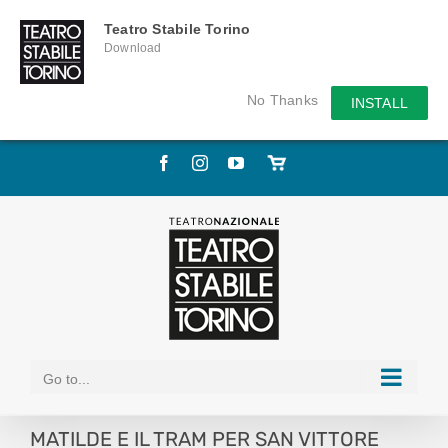
Teatro Stabile Torino
Download
No Thanks
INSTALL
Skip
Facebook
Instagram
YouTube
Store
to
online
content
Go to...
MATILDE E IL TRAM PER SAN VITTORE