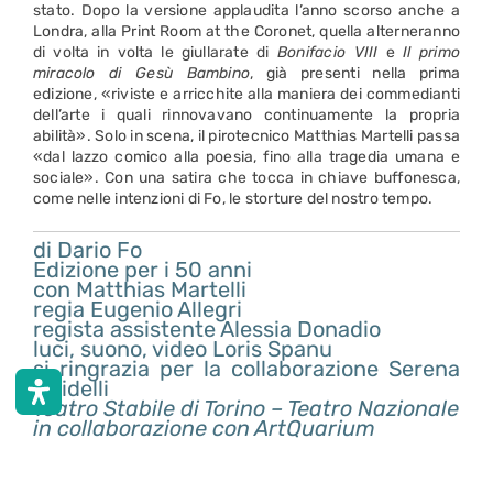
stato. Dopo la versione applaudita l’anno scorso anche a
Londra, alla Print Room at the Coronet, quella alterneranno
di volta in volta le giullarate di
Bonifacio VIII
e
Il primo
miracolo di Gesù Bambino
, già presenti nella prima
edizione, «riviste e arricchite alla maniera dei commedianti
dell’arte i quali rinnovavano continuamente la propria
abilità». Solo in scena, il pirotecnico Matthias Martelli passa
«dal lazzo comico alla poesia, fino alla tragedia umana e
sociale». Con una satira che tocca in chiave buffonesca,
come nelle intenzioni di Fo, le storture del nostro tempo.
di Dario Fo
Edizione per i 50 anni
con Matthias Martelli
regia Eugenio Allegri
regista assistente Alessia Donadio
luci, suono, video Loris Spanu
si ringrazia per la collaborazione Serena
Guidelli
Teatro Stabile di Torino – Teatro Nazionale
in collaborazione con ArtQuarium