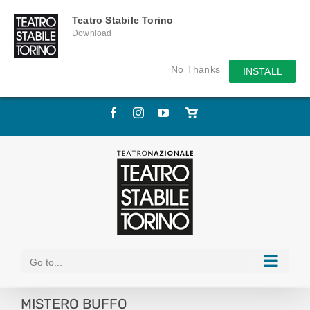
Teatro Stabile Torino
Download
No Thanks
INSTALL
Skip
Facebook
Instagram
YouTube
Store
to
online
content
Go to...
MISTERO BUFFO