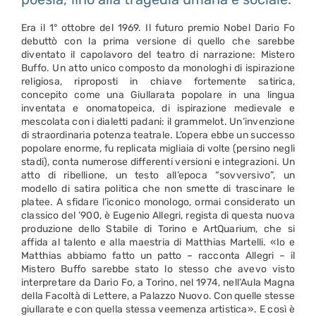
Era il 1° ottobre del 1969. Il futuro premio Nobel Dario Fo
debuttò con la prima versione di quello che sarebbe
diventato il capolavoro del teatro di narrazione: Mistero
Buffo. Un atto unico composto da monologhi di ispirazione
religiosa, riproposti in chiave fortemente satirica,
concepito come una Giullarata popolare in una lingua
inventata e onomatopeica, di ispirazione medievale e
mescolata con i dialetti padani: il grammelot. Un’invenzione
di straordinaria potenza teatrale. L’opera ebbe un successo
popolare enorme, fu replicata migliaia di volte (persino negli
stadi), conta numerose differenti versioni e integrazioni. Un
atto di ribellione, un testo all’epoca “sovversivo”, un
modello di satira politica che non smette di trascinare le
platee. A sfidare l’iconico monologo, ormai considerato un
classico del ’900, è Eugenio Allegri, regista di questa nuova
produzione dello Stabile di Torino e ArtQuarium, che si
affida al talento e alla maestria di Matthias Martelli. «Io e
Matthias abbiamo fatto un patto – racconta Allegri – il
Mistero Buffo sarebbe stato lo stesso che avevo visto
interpretare da Dario Fo, a Torino, nel 1974, nell’Aula Magna
della Facoltà di Lettere, a Palazzo Nuovo. Con quelle stesse
giullarate e con quella stessa veemenza artistica». E così è