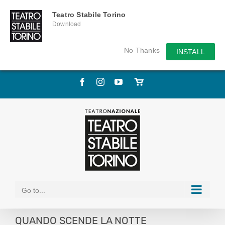
Teatro Stabile Torino
Download
No Thanks
INSTALL
Skip
Facebook
Instagram
YouTube
Store
to
online
content
Go to...
QUANDO SCENDE LA NOTTE