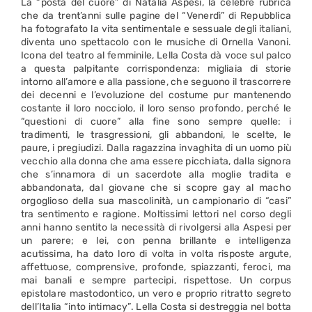
La “posta del cuore” di Natalia Aspesi, la celebre rubrica
che da trent’anni sulle pagine del “Venerdì” di Repubblica
ha fotografato la vita sentimentale e sessuale degli italiani,
diventa uno spettacolo con le musiche di Ornella Vanoni.
Icona del teatro al femminile, Lella Costa dà voce sul palco
a questa palpitante corrispondenza: migliaia di storie
intorno all’amore e alla passione, che seguono il trascorrere
dei decenni e l’evoluzione del costume pur mantenendo
costante il loro nocciolo, il loro senso profondo, perché le
“questioni di cuore” alla fine sono sempre quelle: i
tradimenti, le trasgressioni, gli abbandoni, le scelte, le
paure, i pregiudizi. Dalla ragazzina invaghita di un uomo più
vecchio alla donna che ama essere picchiata, dalla signora
che s’innamora di un sacerdote alla moglie tradita e
abbandonata, dal giovane che si scopre gay al macho
orgoglioso della sua mascolinità, un campionario di “casi”
tra sentimento e ragione. Moltissimi lettori nel corso degli
anni hanno sentito la necessità di rivolgersi alla Aspesi per
un parere; e lei, con penna brillante e intelligenza
acutissima, ha dato loro di volta in volta risposte argute,
affettuose, comprensive, profonde, spiazzanti, feroci, ma
mai banali e sempre partecipi, rispettose. Un corpus
epistolare mastodontico, un vero e proprio ritratto segreto
dell’Italia “into intimacy”. Lella Costa si destreggia nel botta