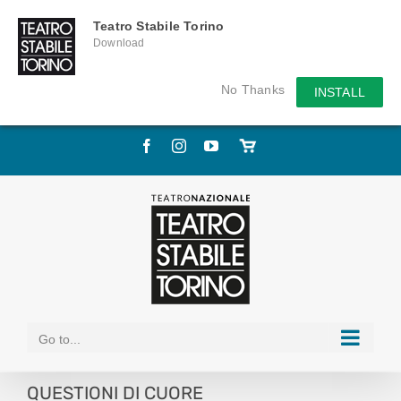
Teatro Stabile Torino
Download
No Thanks
INSTALL
Skip
Facebook
Instagram
YouTube
Store
to
online
content
Go to...
QUESTIONI DI CUORE