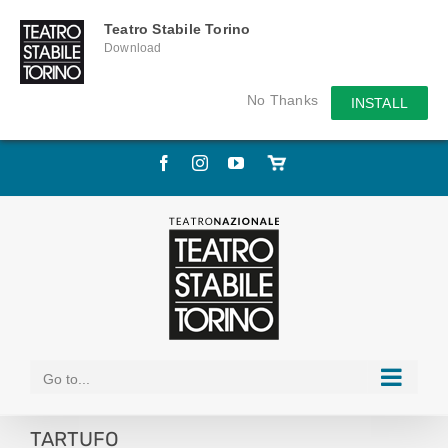
Teatro Stabile Torino
Download
No Thanks
INSTALL
Skip
Facebook
Instagram
YouTube
Store
to
online
content
Go to...
TARTUFO