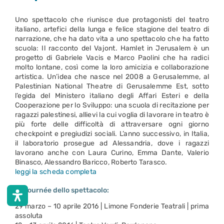
Uno spettacolo che riunisce due protagonisti del teatro
italiano, artefici della lunga e felice stagione del teatro di
narrazione, che ha dato vita a uno spettacolo che ha fatto
scuola: Il racconto del Vajont. Hamlet in Jerusalem è un
progetto di Gabriele Vacis e Marco Paolini che ha radici
molto lontane, così come la loro amicizia e collaborazione
artistica. Un’idea che nasce nel 2008 a Gerusalemme, al
Palestinian National Theatre di Gerusalemme Est, sotto
l’egida del Ministero italiano degli Affari Esteri e della
Cooperazione per lo Sviluppo: una scuola di recitazione per
ragazzi palestinesi, allievi la cui voglia di lavorare in teatro è
più forte delle difficoltà di attraversare ogni giorno
checkpoint e pregiudizi sociali. L’anno successivo, in Italia,
il laboratorio prosegue ad Alessandria, dove i ragazzi
lavorano anche con Laura Curino, Emma Dante, Valerio
Binasco, Alessandro Baricco, Roberto Tarasco.
leggi la scheda completa
La tournée dello spettacolo:
29 marzo – 10 aprile 2016 | Limone Fonderie Teatrali | prima
assoluta