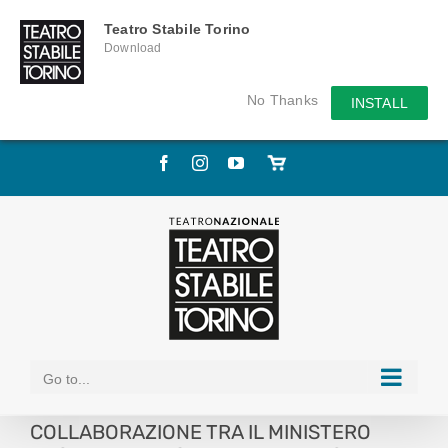
Teatro Stabile Torino
Download
No Thanks
INSTALL
Skip
Facebook
Instagram
YouTube
Store
to
online
content
Go to...
COLLABORAZIONE TRA IL MINISTERO