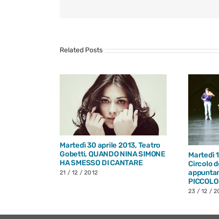
Related Posts
Martedì 30 aprile 2013, Teatro
Gobetti, QUANDO NINA SIMONE
Martedì 
HA SMESSO DI CANTARE
Circolo d
13, Teatro
appunta
 CHE
21 / 12 / 2012
PICCOLO
FI
23 / 12 / 2