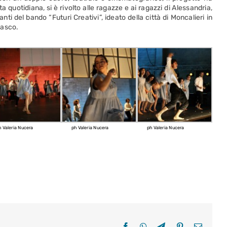
ta quotidiana, si è rivolto alle ragazze e ai ragazzi di Alessandria,
nti del bando “Futuri Creativi”, ideato della città di Moncalieri in
iasco.
h Valeria Nucera
ph Valeria Nucera
ph Valeria Nucera
Facebook
WhatsApp
Telegram
Pinterest
Email