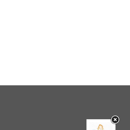
VA IN SCENA AL TEATRO
GOBETTI “IL MERCANTE 
Per uso di memoria. Massimo
LUCE” DALL’OMONIMO
Castri e la regia teatrale nello
ROMANZO DI ROBERTO
spazio della polis. Scritture,
VECCHIONI, CON ETTOR
pedagogie, comunità (1972-
BASSI, PER LA REGIA DI
2013) UN CONVEGNO
FERRI
NAZIONALE PER CELEBRARE
Teatro Gobetti, 22 – 28
MASSIMO CASTRI
2023
Teatro Gobetti, Sala Pasolini,
12 / 05 / 2023
25 – 26 maggio 2023
22 / 05 / 2023