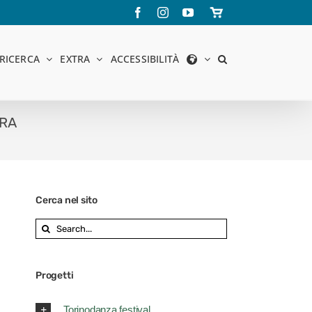
Facebook
Instagram
YouTube
Store
online
RICERCA
EXTRA
ACCESSIBILITÀ
RRA
Cerca nel sito
Search
for:
Progetti
Torinodanza festival