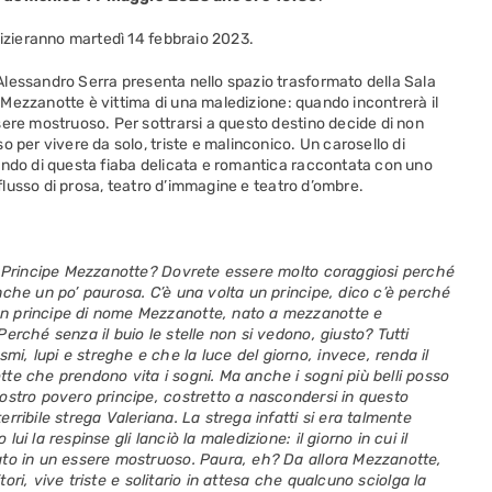
nizieranno martedì 14 febbraio 2023.
Alessandro Serra presenta nello spazio trasformato della Sala
pe Mezzanotte è vittima di una maledizione: quando incontrerà il
sere mostruoso. Per sottrarsi a questo destino decide di non
 per vivere da solo, triste e malinconico. Un carosello di
ondo di questa fiaba delicata e romantica raccontata con uno
 flusso di prosa, teatro d’immagine e teatro d’ombre.
el Principe Mezzanotte? Dovrete essere molto coraggiosi perché
nche un po’ paurosa. C’è una volta un principe, dico c’è perché
un principe di nome Mezzanotte, nato a mezzanotte e
erché senza il buio le stelle non si vedono, giusto? Tutti
, lupi e streghe e che la luce del giorno, invece, renda il
te che prendono vita i sogni. Ma anche i sogni più belli posso
ostro povero principe, costretto a nascondersi in questo
erribile strega Valeriana.
La strega infatti si era talmente
i la respinse gli lanciò la maledizione: il giorno in cui il
ato in un essere mostruoso. Paura, eh? Da allora Mezzanotte,
itori, vive triste e solitario in attesa che qualcuno sciolga la