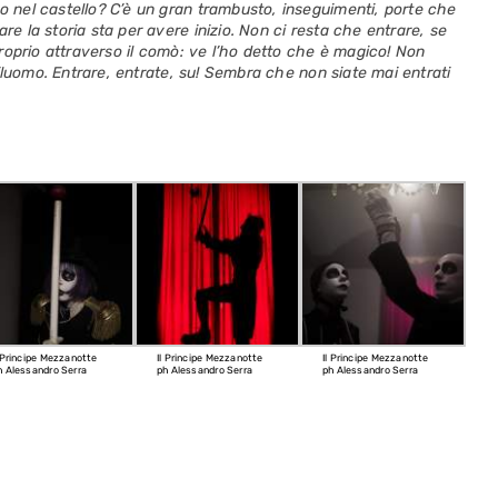
nel castello? C’è un gran trambusto, inseguimenti, porte che
 la storia sta per avere inizio. Non ci resta che entrare, se
roprio attraverso il comò: ve l’ho detto che è magico! Non
tiluomo. Entrare, entrate, su! Sembra che non siate mai entrati
l Principe Mezzanotte
Il Principe Mezzanotte
Il Principe Mezzanotte
h Alessandro Serra
ph Alessandro Serra
ph Alessandro Serra