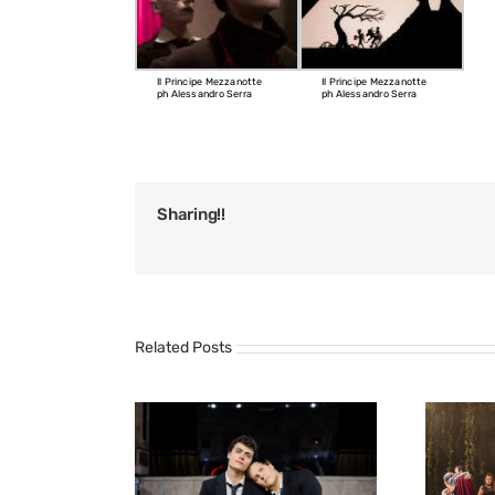
Il Principe Mezzanotte
Il Principe Mezzanotte
ph Alessandro Serra
ph Alessandro Serra
Sharing!!
Related Posts