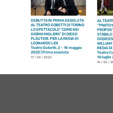
DEBUTTA IN PRIMA ASSOLUTA
AL TEAT
VA IN
AL TEATRO GOBETTI DI TORINO
“PRATO I
RRIAGE” DI
LO SPETTACOLO “COME NEI
PROPOST
A REGIA DI
GIORNI MIGLIORI” DI DIEGO
STABILE 
ON MARIA
PLEUTERI, PER LA REGIA DI
DODICES
ELA
LEONARDO LIDI
WILLIAM
Teatro Gobetti, 2 – 14 maggio
REGIA D
2023 | Prima assoluta
Teatro C
16 luglio
17 / 04 / 2023
16 / 06 / 