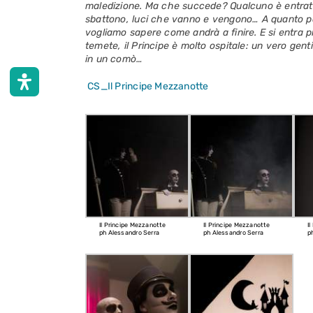
maledizione.
Ma che succede? Qualcuno è entrato 
sbattono, luci che vanno e vengono… A quanto pare
vogliamo sapere come andrà a finire. E si entra p
temete, il Principe è molto ospitale: un vero gen
in un comò…
CS_Il Principe Mezzanotte
Il Principe Mezzanotte
Il Principe Mezzanotte
I
ph Alessandro Serra
ph Alessandro Serra
p