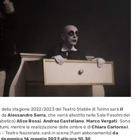
 della stagione 2022/2023 del Teatro Stabile di Torino sarà
Il
o da
Alessandro
Serra
, che verrà allestito nella Sala Pasolini del
fabetico)
Alice
Bossi
,
Andrea
Castellano
,
Marco
Vergati
. Sono
tumi, mentre la realizzazione delle ombre è di
Chiara
Carlorosi
.
no – Teatro Nazionale, sarà in scena (fuori abbonamento)
da
 a domenica 14 maggio 2023 alle ore 10.30
.