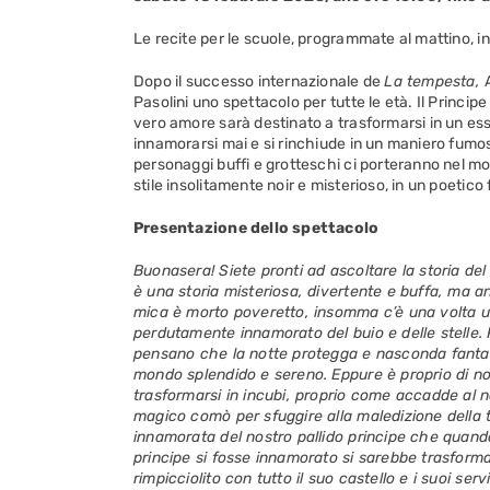
Le recite per le scuole, programmate al mattino, i
Dopo il successo internazionale de
La tempesta,
Pasolini uno spettacolo per tutte le età. Il Princi
vero amore sarà destinato a trasformarsi in un es
innamorarsi mai e si rinchiude in un maniero fumoso
personaggi buffi e grotteschi ci porteranno nel m
stile insolitamente noir e misterioso, in un poetico
Presentazione dello spettacolo
Buonasera! Siete pronti ad ascoltare la storia d
è una storia misteriosa, divertente e buffa, ma a
mica è morto poveretto, insomma c’è una volta 
perdutamente innamorato del buio e delle stelle. P
pensano che la notte protegga e nasconda fantasmi
mondo splendido e sereno. Eppure è proprio di not
trasformarsi in incubi, proprio come accadde al n
magico comò per sfuggire alla maledizione della t
innamorata del nostro pallido principe che quando lu
principe si fosse innamorato si sarebbe trasform
rimpicciolito con tutto il suo castello e i suoi serv