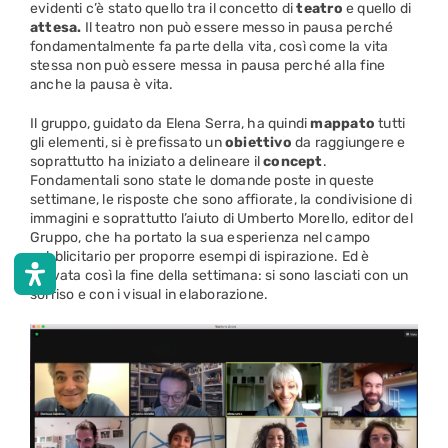
evidenti c’è stato quello tra il concetto di
teatro
e quello di
attesa.
Il teatro non può essere messo in pausa perché
fondamentalmente fa parte della vita, così come la vita
stessa non può essere messa in pausa perché alla fine
anche la pausa è vita.
Il gruppo, guidato da Elena Serra, ha quindi
mappato
tutti
gli elementi, si è prefissato un
obiettivo
da raggiungere e
soprattutto ha iniziato a delineare il
concept
.
Fondamentali sono state le domande poste in queste
settimane, le risposte che sono affiorate, la condivisione di
immagini e soprattutto l’aiuto di Umberto Morello, editor del
Gruppo, che ha portato la sua esperienza nel campo
pubblicitario per proporre esempi di ispirazione. Ed è
arrivata così la fine della settimana: si sono lasciati con un
sorriso e con i visual in elaborazione.