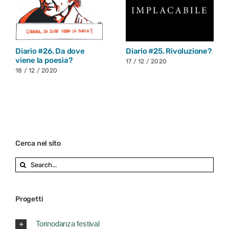
?
Diaio #24. Andrea Delfi
Diario #23. Fare due
chiacchiere con il futuro
17 / 12 / 2020
16 / 12 / 2020
Cerca nel sito
Search
for:
Progetti
Torinodanza festival