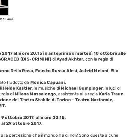
osa, Paolo
 2017 alle ore 20.15 in anteprima
e
martedì 10 ottobre alle
SGRACED (DIS-CRIMINI)
di
Ayad Akhtar
, con la regia di
Anna Della Rosa
,
Fausto Russo Alesi
,
Astrid Meloni
,
Elia
tato tradotto da
Monica Capuani
.
di
Heide Kastler
, le musiche di
Michael Gumpinger
, le luci di
rgia di
Milena Massalongo
, assistente alla regia
Karla Traun
.
ne del Teatro Stabile di Torino – Teatro Nazionale,
RT.
ì 9 ottobre 2017, alle ore 20.15.
 al 29 ottobre 2017.
 alla percezione che il mondo ha di noi? Sono queste alcune