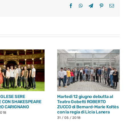
Facebook
WhatsApp
Telegram
Pinterest
Email
NGLESE SERE
Martedì 12 giugno debutta al
E CON SHAKESPEARE
Teatro Gobetti ROBERTO
RO CARIGNANO
ZUCCO di Bernard-Marie Koltès
con la regia di Licia Lanera
2018
31 / 05 / 2018