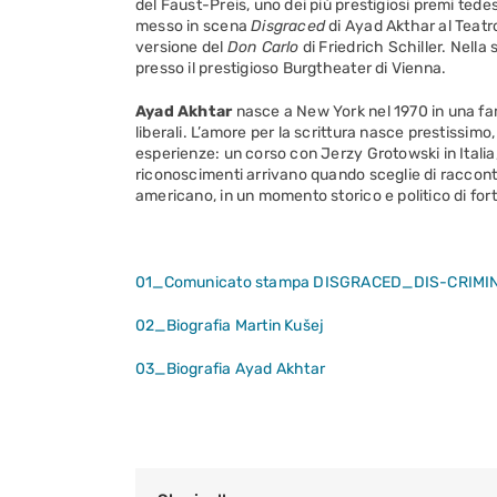
del Faust-Preis, uno dei più prestigiosi premi tede
messo in scena
Disgraced
di Ayad Akthar al Teatro
versione del
Don Carlo
di Friedrich Schiller. Nell
presso il prestigioso Burgtheater di Vienna.
Ayad Akhtar
nasce a New York nel 1970 in una fam
liberali. L’amore per la scrittura nasce prestissimo
esperienze: un corso con Jerzy Grotowski in Italia, 
riconoscimenti arrivano quando sceglie di raccont
americano, in un momento storico e politico di fort
01_Comunicato stampa DISGRACED_DIS-CRIMIN
02_Biografia Martin Kušej
03_Biografia Ayad Akhtar