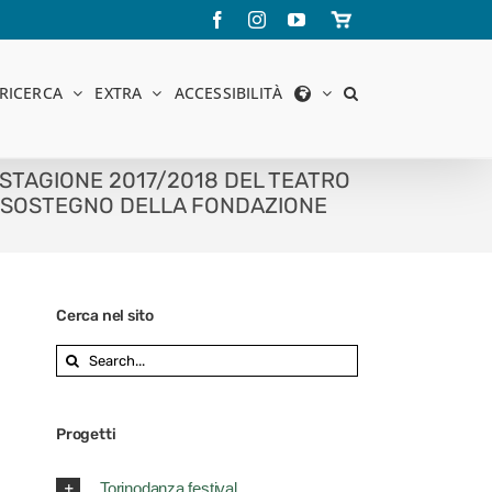
Facebook
Instagram
YouTube
Store
online
RICERCA
EXTRA
ACCESSIBILITÀ
A STAGIONE 2017/2018 DEL TEATRO
L SOSTEGNO DELLA FONDAZIONE
Cerca nel sito
Search
for:
Progetti
Torinodanza festival