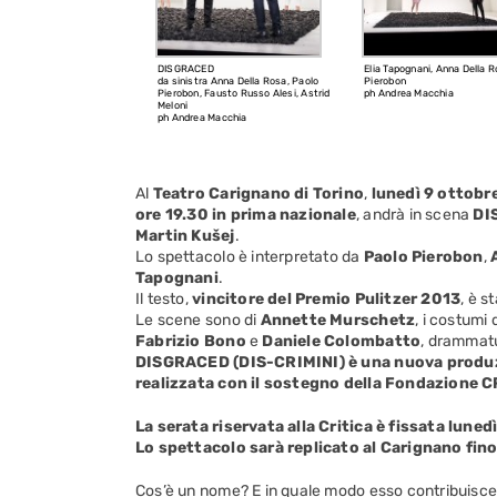
DISGRACED
Elia Tapognani, Anna Della R
da sinistra Anna Della Rosa, Paolo
Pierobon
Pierobon, Fausto Russo Alesi, Astrid
ph Andrea Macchia
Meloni
ph Andrea Macchia
Al
Teatro Carignano di Torino
,
lunedì 9 ottobre
ore 19.30 in prima nazionale
, andrà in scena
DI
Martin Kušej
.
Lo spettacolo è interpretato da
Paolo Pierobon
,
Tapognani
.
Il testo,
vincitore del Premio Pulitzer 2013
, è s
Le scene sono di
Annette Murschetz
, i costumi 
Fabrizio Bono
e
Daniele Colombatto
, drammatu
DISGRACED (DIS-CRIMINI) è una nuova produzio
realizzata con il sostegno della Fondazione C
La serata riservata alla Critica è fissata luned
Lo spettacolo sarà replicato al Carignano fino
Cos’è un nome? E in quale modo esso contribuisce