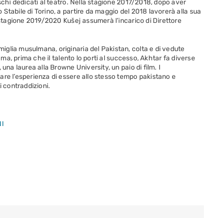
schi dedicati al teatro. Nella stagione 2017/2018, dopo aver
 Stabile di Torino, a partire da maggio del 2018 lavorerà alla sua
a stagione 2019/2020 Kušej assumerà l’incarico di Direttore
iglia musulmana, originaria del Pakistan, colta e di vedute
, ma, prima che il talento lo porti al successo, Akhtar fa diverse
una laurea alla Browne University, un paio di film. I
are l’esperienza di essere allo stesso tempo pakistano e
i contraddizioni.
I