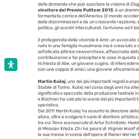
delle domande che può suscitare la visione di
Dis
vincitore del Premio Pulitzer 2013
, è un dramm
tormentata cornice dell’America (il mondo occident
dalle discriminazioni e da un crescente razzismo, es
politica, gli scontri interculturali, l’arrivismo ed il b
Il protagonista della vicenda è Amir, un avvocato 
nato in una famiglia musulmana ma è cresciuto e si 
sofisticata pittrice newyorchese, affascinata dalla
contribuiranno a far precipitare le cose in questa d
richiesta di Abe, un giovane cugino, di interceder
con una coppia di amici, una giovane afroamerican
Martin Kušej
, uno dei più importanti registi euro
Stabile di Torino. Kušej nel corso degli anni ha alte
significativo spaccato della produzione teatrale 
e Büchner ha calcato le scene dei più importanti t
operistico.
Dal 2011 Martin Kušej ha assunto la direzione del
allora, oltre a svolgere il ruolo di direttore artis
tra cui
Terra sconosciuta
di Artur Schnitzler,
Hedd
di Miroslav Krleža,
Chi ha paura di Virginia Woolf
d
la sua messa in scena dell’opera di Rainer Werner