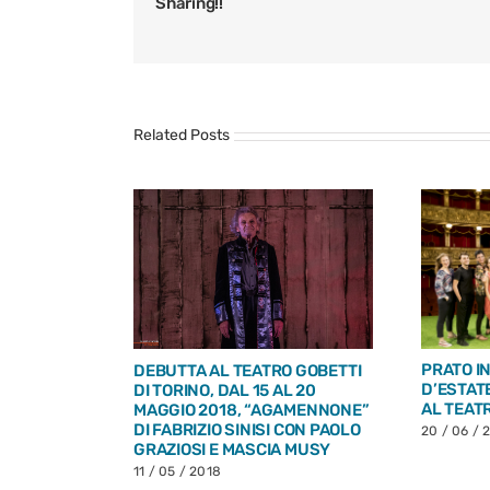
Sharing!!
Related Posts
PRATO I
DEBUTTA AL TEATRO GOBETTI
18 MAGGIO
D’ESTAT
DI TORINO, DAL 15 AL 20
MONE
AL TEAT
MAGGIO 2018, “AGAMENNONE”
DI FABRIZIO SINISI CON PAOLO
20 / 06 / 
GRAZIOSI E MASCIA MUSY
EZIONE
CRYSTAL
11 / 05 / 2018
 INSERITO