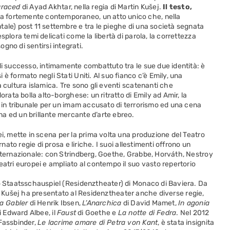
graced
di Ayad Akhtar, nella regia di Martin Kušej.
Il testo,
a fortemente contemporaneo, un atto unico che, nella
ale) post 11 settembre e tra le pieghe di una società segnata
plora temi delicati come la libertà di parola, la correttezza
isogno di sentirsi integrati.
di successo, intimamente combattuto tra le sue due identità: è
è formato negli Stati Uniti. Al suo fianco c’è Emily, una
 cultura islamica. Tre sono gli eventi scatenanti che
orata bolla alto-borghese: un ritratto di Emily ad Amir, la
e in tribunale per un imam accusato di terrorismo ed una cena
a ed un brillante mercante d’arte ebreo.
pei, mette in scena per la prima volta una produzione del Teatro
rnato regie di prosa e liriche. I suoi allestimenti offrono un
internazionale: con Strindberg, Goethe, Grabbe, Horváth, Nestroy
eatri europei e ampliato al contempo il suo vasto repertorio
lo Staatsschauspiel (Residenztheater) di Monaco di Baviera. Da
tico, Kušej ha presentato al Residenztheater anche diverse regie,
a Gabler
di Henrik Ibsen,
L’Anarchica
di David Mamet,
In agonia
i Edward Albee, il
Faust
di Goethe e
La notte di Fedra
. Nel 2012
 Fassbinder,
Le lacrime amare di Petra von Kant
, è stata insignita