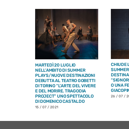
NANO,
IN PRIMA
NLY. I
O” DI THEA
CHIUDE 
MARTEDÌ 20 LUGLIO
 ELENA
SUMMER
NELL’AMBITO DI SUMMER
DESTINA
PLAYS/NUOVE DESTINAZIONI
“SIGNORI
DEBUTTA AL TEATRO GOBETTI
O UNA F
DI TORINO “L’ARTE DEL VIVERE
GIACOPIN
E DEL MORIRE. TRAGODIA
PROJECT” UNO SPETTACOLO
26 / 07 / 
DI DOMENICO CASTALDO
15 / 07 / 2021