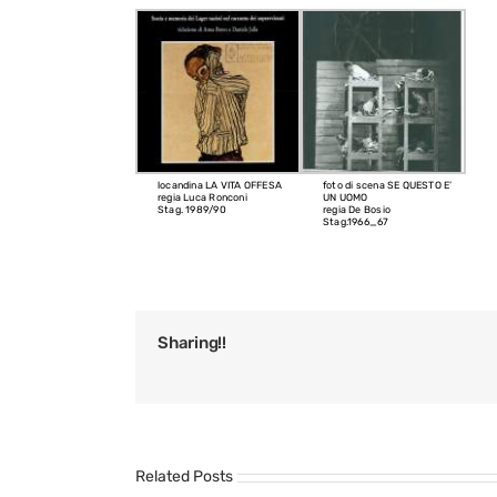
locandina LA VITA OFFESA
foto di scena SE QUESTO E’
regia Luca Ronconi
UN UOMO
Stag. 1989/90
regia De Bosio
Stag.1966_67
Sharing!!
Related Posts