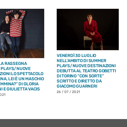
VENERDÌ 30 LUGLIO
NELL’AMBITO DI SUMMER
LA RASSEGNA
PLAYS/NUOVE DESTINAZIONI
 PLAYS/NUOVE
DEBUTTA AL TEATRO GOBETTI
ZIONI LO SPETTACOLO
DI TORINO “CON SORTE”
NA, LEI È UN MASCHIO
SCRITTO E DIRETTO DA
EMMINA?” DI GLORIA
GIACOMO GUARNERI
I E GIULIETTA VACIS
26 / 07 / 2021
2021