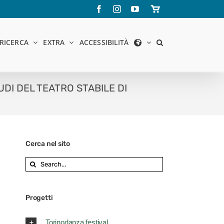
Facebook
Instagram
YouTube
Store
online
RICERCA
EXTRA
ACCESSIBILITÀ
DI DEL TEATRO STABILE DI
Cerca nel sito
Search
for:
Progetti
Torinodanza festival