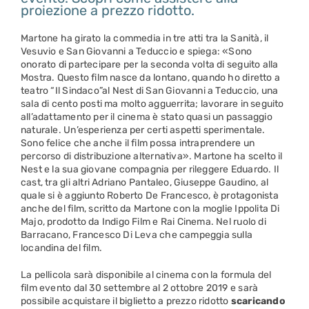
proiezione a prezzo ridotto.
Martone ha girato la commedia in tre atti tra la Sanità, il
Vesuvio e San Giovanni a Teduccio e spiega: «Sono
onorato di partecipare per la seconda volta di seguito alla
Mostra. Questo film nasce da lontano, quando ho diretto a
teatro “Il Sindaco”al Nest di San Giovanni a Teduccio, una
sala di cento posti ma molto agguerrita; lavorare in seguito
all’adattamento per il cinema è stato quasi un passaggio
naturale. Un’esperienza per certi aspetti sperimentale.
Sono felice che anche il film possa intraprendere un
percorso di distribuzione alternativa». Martone ha scelto il
Nest e la sua giovane compagnia per rileggere Eduardo. Il
cast, tra gli altri Adriano Pantaleo, Giuseppe Gaudino, al
quale si è aggiunto Roberto De Francesco, è protagonista
anche del film, scritto da Martone con la moglie Ippolita Di
Majo, prodotto da Indigo Film e Rai Cinema. Nel ruolo di
Barracano, Francesco Di Leva che campeggia sulla
locandina del film.
La pellicola sarà disponibile al cinema con la formula del
film evento dal 30 settembre al 2 ottobre 2019 e sarà
possibile acquistare il biglietto a prezzo ridotto
scaricando