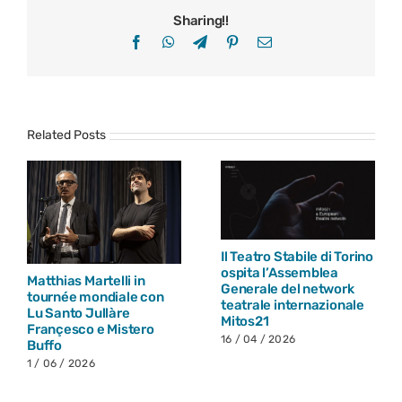
Sharing!!
Facebook
WhatsApp
Telegram
Pinterest
Email
Related Posts
Il Teatro Stabile di Torino
Ibridi 2026
ospita l’Assemblea
26 / 03 / 2026
lli in
Generale del network
iale con
teatrale internazionale
àre
Mitos21
istero
16 / 04 / 2026