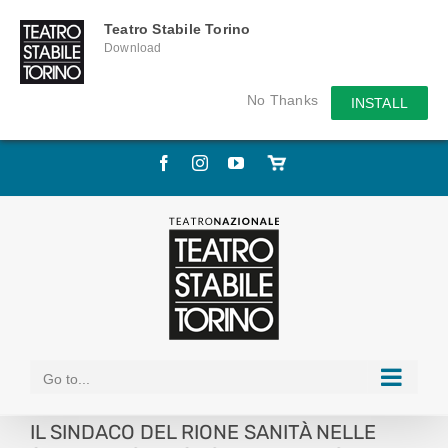
Teatro Stabile Torino
Download
No Thanks
INSTALL
Skip
Facebook
Instagram
YouTube
Store
to
online
content
Go to...
IL SINDACO DEL RIONE SANITÀ NELLE