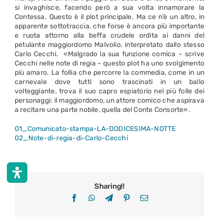
si invaghisce, facendo però a sua volta innamorare la
Contessa. Questo è il plot principale. Ma ce n’è un altro, in
apparente sottotraccia, che forse è ancora più importante
e ruota attorno alla beffa crudele ordita ai danni del
petulante maggiordomo Malvolio, interpretato dallo stesso
Carlo Cecchi. «Malgrado la sua funzione comica – scrive
Cecchi nelle note di regia – questo plot ha uno svolgimento
più amaro. La follia che percorre la commedia, come in un
carnevale dove tutti sono trascinati in un ballo
volteggiante, trova il suo capro espiatorio nel più folle dei
personaggi: il maggiordomo, un attore comico che aspirava
a recitare una parte nobile, quella del Conte Consorte».
01_Comunicato-stampa-LA-DODICESIMA-NOTTE
02_Note-di-regia-di-Carlo-Cecchi
Sharing!!
Facebook
WhatsApp
Telegram
Pinterest
Email