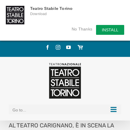
Teatro Stabile Torino
Download
No Thanks
INSTALL
Skip
Facebook
Instagram
YouTube
Store
to
online
content
Go to...
AL TEATRO CARIGNANO, È IN SCENA LA