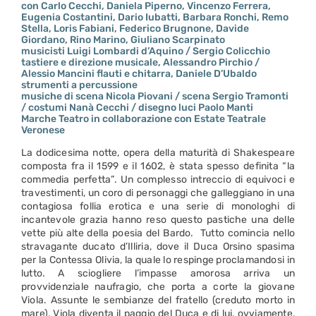
con Carlo Cecchi, Daniela Piperno, Vincenzo Ferrera,
Eugenia Costantini, Dario Iubatti, Barbara Ronchi, Remo
Stella, Loris Fabiani, Federico Brugnone, Davide
Giordano, Rino Marino, Giuliano Scarpinato
musicisti Luigi Lombardi d’Aquino / Sergio Colicchio
tastiere e direzione musicale, Alessandro Pirchio /
Alessio Mancini flauti e chitarra, Daniele D’Ubaldo
strumenti a percussione
musiche di scena Nicola Piovani / scena Sergio Tramonti
/ costumi Nanà Cecchi / disegno luci Paolo Manti
Marche Teatro in collaborazione con Estate Teatrale
Veronese
La dodicesima notte, opera della maturità di Shakespeare
composta fra il 1599 e il 1602, è stata spesso definita “la
commedia perfetta”. Un complesso intreccio di equivoci e
travestimenti, un coro di personaggi che galleggiano in una
contagiosa follia erotica e una serie di monologhi di
incantevole grazia hanno reso questo pastiche una delle
vette più alte della poesia del Bardo. Tutto comincia nello
stravagante ducato d’Illiria, dove il Duca Orsino spasima
per la Contessa Olivia, la quale lo respinge proclamandosi in
lutto. A sciogliere l’impasse amorosa arriva un
provvidenziale naufragio, che porta a corte la giovane
Viola. Assunte le sembianze del fratello (creduto morto in
mare), Viola diventa il paggio del Duca e di lui, ovviamente,