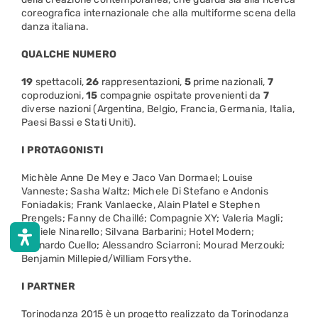
coreografica internazionale che alla multiforme scena della
danza italiana.
QUALCHE NUMERO
19
spettacoli,
26
rappresentazioni,
5
prime nazionali,
7
coproduzioni,
15
compagnie ospitate provenienti da
7
diverse nazioni (Argentina, Belgio, Francia, Germania, Italia,
Paesi Bassi e Stati Uniti).
I PROTAGONISTI
Michèle Anne De Mey e Jaco Van Dormael; Louise
Vanneste; Sasha Waltz; Michele Di Stefano e Andonis
Foniadakis; Frank Vanlaecke, Alain Platel e Stephen
Prengels; Fanny de Chaillé; Compagnie XY; Valeria Magli;
Daniele Ninarello; Silvana Barbarini; Hotel Modern;
Leonardo Cuello; Alessandro Sciarroni; Mourad Merzouki;
Benjamin Millepied/William Forsythe.
I PARTNER
Torinodanza 2015 è un progetto realizzato da Torinodanza