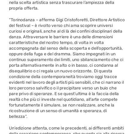
nella scelta artistica senza trascurare l’ampiezza della
propria offerta.
“Torinodanza – afferma Gigi Cristoforetti, Direttore Artistico
del festival – è rivolto verso chi ama scoprire universi
curiosi e originali, anche al di là dei confini disciplinari della
danza. Attraversare le barriere è una delle dimensioni
caratteristiche del nostro tempo, di volta in volta
accompagnata dal senso della scoperta e dell’opportunità,
oppure della fuga e del dramma. Siamo impegnati in un
continuo superamento dei limiti, uno sbilanciamento che ci
porta alternativamente in alto o in basso, ci condanna al
disequilibrio o ci regala un nuovo orizzonte. Di questa
condizione della contemporaneità troviamo oggi tracce
evidenti nel lavoro degli artisti più sensibili, che ci narrano il
loro percorso salvifico o il precipitare verso un buio che
pare privo di speranze. E se quest’ultima è la faccia della
realtà che più ci investe nel quotidiano, all’arte compete
fortunatamente il simulare, se non realizzare, anche la
ricostruzione di un senso di umanità e speranza, di
bellezza”.
Un’edizione attenta, come le precedenti, ai differenti ambiti
della creazione contemporanea, che guarda sia alla ricerca