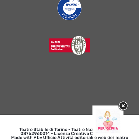
Teatro Stabile di Torino - Teatro Nazionale | p. iva
08762960014 - Licenza Creative Commons 3.0
Made with ♥ by Ufficio Attività editoriali e web del Teatro