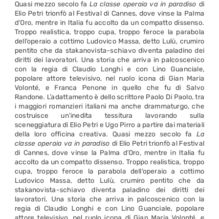
Quasi mezzo secolo fa
La classe operaia va in paradiso
di
Elio Petri trionfò al Festival di Cannes, dove vinse la Palma
d’Oro, mentre in Italia fu accolto da un compatto dissenso.
Troppo realistica, troppo cupa, troppo feroce la parabola
dell’operaio a cottimo Ludovico Massa, detto Lulù, crumiro
pentito che da stakanovista-schiavo diventa paladino dei
diritti dei lavoratori. Una storia che arriva in palcoscenico
con la regia di Claudio Longhi e con Lino Guanciale,
popolare attore televisivo, nel ruolo icona di Gian Maria
Volonté, e Franca Penone in quello che fu di Salvo
Randone. L’adattamento è dello scrittore Paolo Di Paolo, tra
i maggiori romanzieri italiani ma anche drammaturgo, che
costruisce un’inedita tessitura lavorando sulla
sceneggiatura di Elio Petri e Ugo Pirro a partire dai materiali
della loro officina creativa. Quasi mezzo secolo fa
La
classe operaia va in paradiso
di Elio Petri trionfò al Festival
di Cannes, dove vinse la Palma d’Oro, mentre in Italia fu
accolto da un compatto dissenso. Troppo realistica, troppo
cupa, troppo feroce la parabola dell’operaio a cottimo
Ludovico Massa, detto Lulù, crumiro pentito che da
stakanovista-schiavo diventa paladino dei diritti dei
lavoratori. Una storia che arriva in palcoscenico con la
regia di Claudio Longhi e con Lino Guanciale, popolare
attore televisivo, nel ruolo icona di Gian Maria Volonté, e