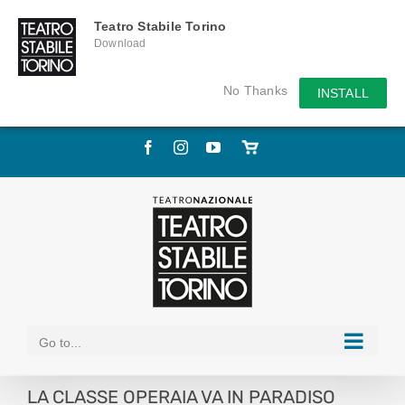
Teatro Stabile Torino
Download
No Thanks
INSTALL
Skip
Facebook
Instagram
YouTube
Store
to
online
content
Go to...
LA CLASSE OPERAIA VA IN PARADISO