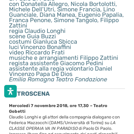
con Donatella Allegro, Nicola Bortolotti,
Michele Dell’Utri, Simone Francia, Lino
Guanciale, Diana Manea, Eugenio Papalia,
Franca Penone, Simone Tangolo, Filippo
Zattini
regia Claudio Longhi
scene Guia Buzzi
costumi Gianluca Sbicca
luci Vincenzo Bonaffini
video Riccardo Frati
musiche e arrangiamenti Filippo Zattini
regista assistente Giacomo Pedini
assistente alla regia volontario Daniel
Vincenzo Papa De Dios
Emilia Romagna Teatro Fondazione
RETROSCENA
Mercoledì 7 novembre 2018, ore 17,30 – Teatro
Gobetti
Claudio Longhi e gli attori della compagnia dialogano con
Federica Mazzocchi (DAMS/Università di Torino) su
LA
CLASSE OPERAIA VA IN PARADISO
di Paolo Di Paolo.