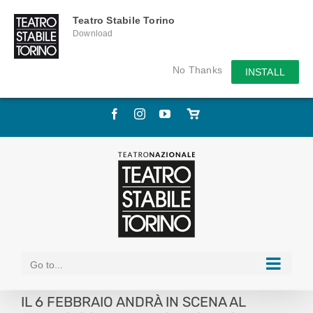
Teatro Stabile Torino
Download
No Thanks
INSTALL
Skip
Facebook
Instagram
YouTube
Store
to
online
content
Go to...
IL 6 FEBBRAIO ANDRÀ IN SCENA AL