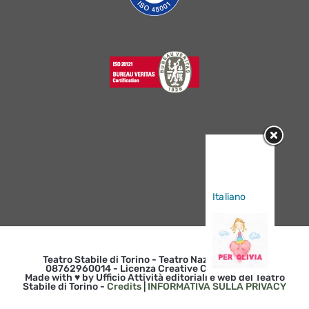
Sorry, this
entry is only
available in
Italiano
.
Teatro Stabile di Torino - Teatro Nazionale | p. iva
08762960014 - Licenza Creative Commons 3.0
Made with ♥ by Ufficio Attività editoriali e web del Teatro
Stabile di Torino -
Credits
|
INFORMATIVA SULLA PRIVACY