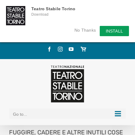
Teatro Stabile Torino
Download
No Thanks
INSTALL
Skip
Facebook
Instagram
YouTube
Store
to
online
content
Go to...
FUGGIRE, CADERE E ALTRE INUTILI COSE