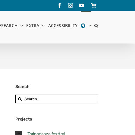
Facebook
Instagram
YouTube
Store
online
ESEARCH
EXTRA
ACCESSIBILITY
Search
Search
for:
Projects
Torinodanza festival