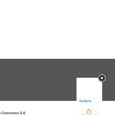
Sorry, this
entry is only
available in
Italiano
.
ive Commons 3.0