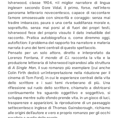
Isherwood, classe 1904, «il miglior narratore di lingua
inglese» secondo Gore Vidal, il primo, forse, nell’intero
panorama letterario novecentesco, capace di raccontare
l’amore omosessuale con sincerità e coraggio: senza mai
tradire imbarazzo, paura o una certa sudditanza morale e,
soprattutto, senza mai porsi al di fuori dei propri testi,
Isherwood fece del proprio vissuto il dato ineludibile del
racconto. Pratica autobiografica o, come diremmo oggi,
autofiction: il problema del rapporto tra narratore e materia
narrata è uno dei temi centrali di questo spettacolo.
Pensato per un solo attore, diretto e interpretato da
Lorenzo Fontana,
Il mondo di C.i.
racconta la vita e la
produzione letteraria di Isherwood ispirandosi alla struttura
di
A Single Man
, il suo romanzo più esemplare (cui anche
Colin Firth dedicò un’interpretazione nella riduzione per il
cinema di Tom Ford), in cui le esperienze centrali della vita
dello scrittore e i suoi temi riverberano di più. Una
riflessione sul ruolo dello scrittore, chiamato a districarsi
continuamente tra sguardo oggettivo e soggettivo, si
sviluppa mentre sullo sfondo prende vita, in un gioco di luci,
trasparenze e apparizioni, la riproduzione di un paesaggio
settecentesco inglese di Thomas Gainsborough, richiamo
alle origini dell’autore e vero e proprio romanzo per gli occhi
parallelo a quello delle parole.