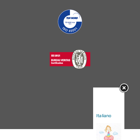
Sorry, this
entry is only
available in
Italiano
.