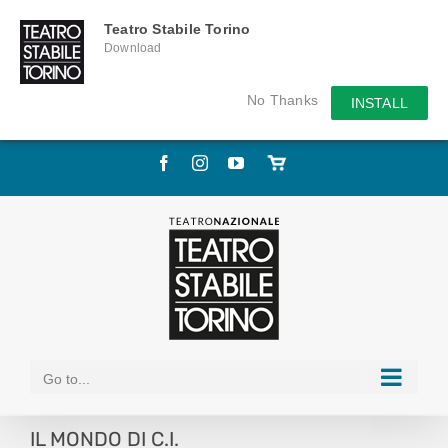
Teatro Stabile Torino
Download
No Thanks
INSTALL
Skip
Facebook
Instagram
YouTube
Store
to
online
content
Go to...
IL MONDO DI C.I.