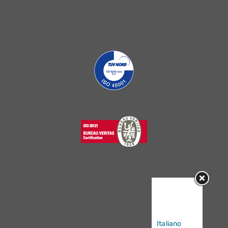
Sorry, this
entry is only
available in
Italiano
.