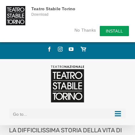
Teatro Stabile Torino
Download
No Thanks
INSTALL
Skip
Facebook
Instagram
YouTube
Store
to
online
content
Go to...
LA DIFFICILISSIMA STORIA DELLA VITA DI