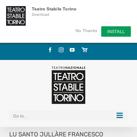
Teatro Stabile Torino
Download
No Thanks
INSTALL
Skip
Facebook
Instagram
YouTube
Store
to
online
content
Go to...
LU SANTO JULLÀRE FRANCESCO