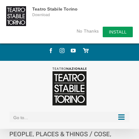
Teatro Stabile Torino
Download
No Thanks
INSTALL
Skip
Facebook
Instagram
YouTube
Store
to
online
content
Go to...
PEOPLE, PLACES & THINGS / COSE,