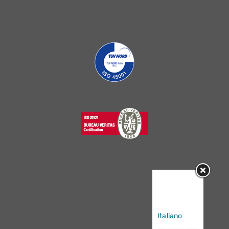
Sorry, this
entry is only
available in
Italiano
.