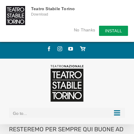
Teatro Stabile Torino
Download
No Thanks
INSTALL
Skip
Facebook
Instagram
YouTube
Store
to
online
content
Go to...
RESTEREMO PER SEMPRE QUI BUONE AD