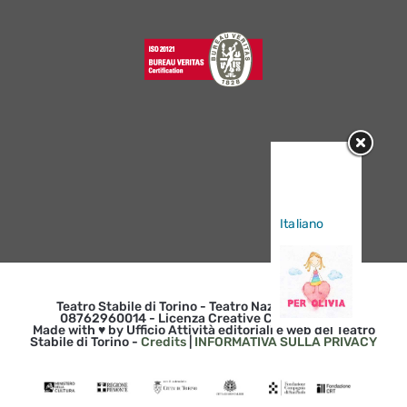
Sorry, this
entry is only
available in
Italiano
.
Teatro Stabile di Torino - Teatro Nazionale | p. iva
08762960014 - Licenza Creative Commons 3.0
Made with ♥ by Ufficio Attività editoriali e web del Teatro
Stabile di Torino -
Credits
|
INFORMATIVA SULLA PRIVACY