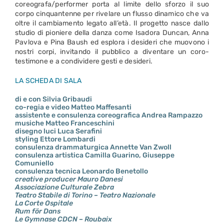
coreografa/performer porta al limite dello sforzo il suo
corpo cinquantenne per rivelare un flusso dinamico che va
oltre il cambiamento legato all’età. Il progetto nasce dallo
studio di pioniere della danza come Isadora Duncan, Anna
Pavlova e Pina Baush ed esplora i desideri che muovono i
nostri corpi, invitando il pubblico a diventare un coro-
testimone e a condividere gesti e desideri.
LA SCHEDA DI SALA
di e con Silvia Gribaudi
co-regia e video Matteo Maffesanti
assistente e consulenza coreografica Andrea Rampazzo
musiche Matteo Franceschini
disegno luci Luca Serafini
styling Ettore Lombardi
consulenza drammaturgica Annette Van Zwoll
consulenza artistica Camilla Guarino, Giuseppe
Comuniello
consulenza tecnica Leonardo Benetollo
creative producer Mauro Danesi
Associazione Culturale Zebra
Teatro Stabile di Torino – Teatro Nazionale
La Corte Ospitale
Rum för Dans
Le Gymnase CDCN – Roubaix