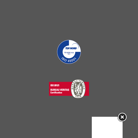
Sorry, this
entry is only