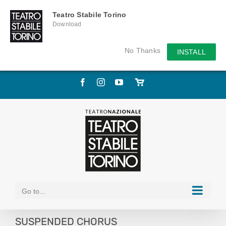
Teatro Stabile Torino
Download
No Thanks
INSTALL
Skip
Facebook
Instagram
YouTube
Store
to
online
content
Go to...
SUSPENDED CHORUS