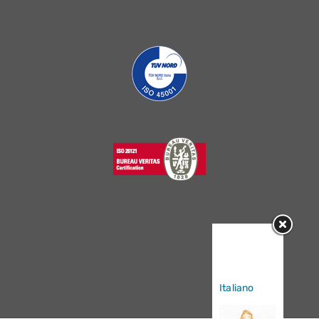
Sorry, this
entry is only
available in
Italiano
.