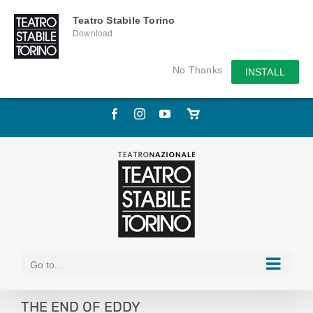
Teatro Stabile Torino
Download
No Thanks
INSTALL
Skip
Facebook
Instagram
YouTube
Store
to
online
content
Go to...
THE END OF EDDY