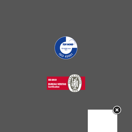
Sorry, this
entry is only
available in