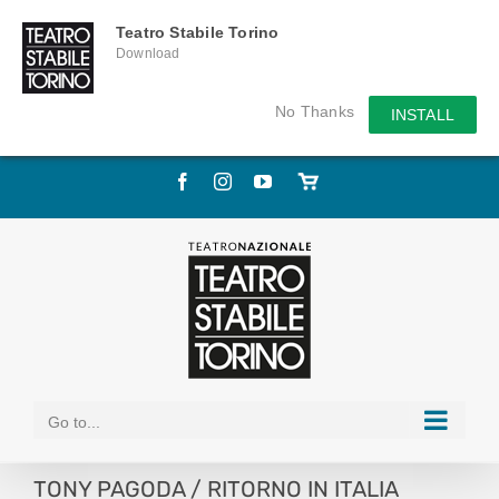
Teatro Stabile Torino
Download
No Thanks
INSTALL
Skip
Facebook
Instagram
YouTube
Store
to
online
content
Go to...
TONY PAGODA / RITORNO IN ITALIA