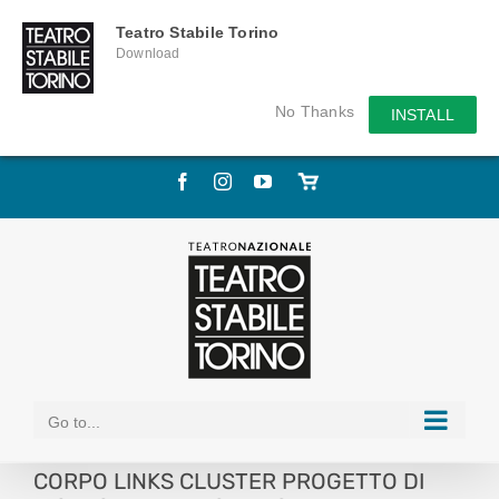
Teatro Stabile Torino
Download
No Thanks
INSTALL
Skip
Facebook
Instagram
YouTube
Store
to
online
content
Go to...
CORPO LINKS CLUSTER PROGETTO DI