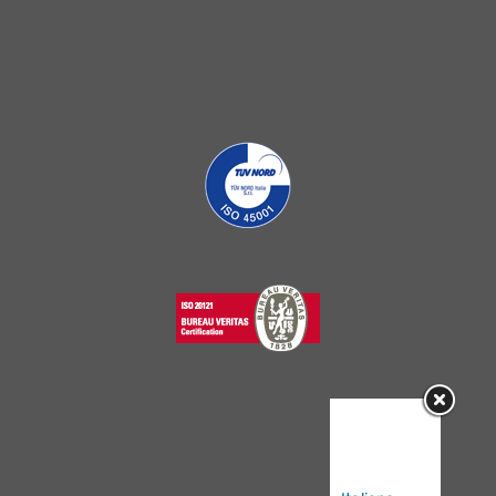
Sorry, this
entry is only
available in