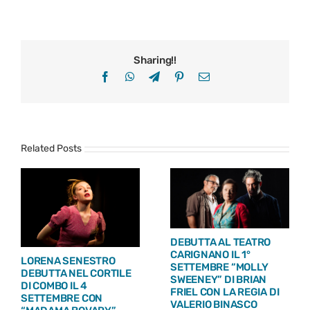
Sharing!!
Facebook
WhatsApp
Telegram
Pinterest
Email
Related Posts
NELL’AMBITO DELLA
SUMMER PLAYS –
RASSEGNA ESTIVA
FESTIVAL DELLE
“SUMMER PLAYS” IRENE
COLLINE
IVALDI PORTA IN SCENA
TORINESI_DEBUTTA AL