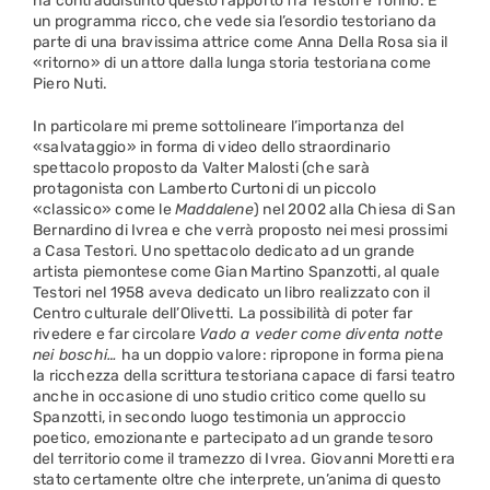
ha contraddistinto questo rapporto fra Testori e Torino. È
un programma ricco, che vede sia l’esordio testoriano da
parte di una bravissima attrice come Anna Della Rosa sia il
«ritorno» di un attore dalla lunga storia testoriana come
Piero Nuti.
In particolare mi preme sottolineare l’importanza del
«salvataggio» in forma di video dello straordinario
spettacolo proposto da Valter Malosti (che sarà
protagonista con Lamberto Curtoni di un piccolo
«classico» come le
Maddalene
) nel 2002 alla Chiesa di San
Bernardino di Ivrea e che verrà proposto nei mesi prossimi
a Casa Testori. Uno spettacolo dedicato ad un grande
artista piemontese come Gian Martino Spanzotti, al quale
Testori nel 1958 aveva dedicato un libro realizzato con il
Centro culturale dell’Olivetti. La possibilità di poter far
rivedere e far circolare
Vado a veder come diventa notte
nei boschi…
ha un doppio valore: ripropone in forma piena
la ricchezza della scrittura testoriana capace di farsi teatro
anche in occasione di uno studio critico come quello su
Spanzotti, in secondo luogo testimonia un approccio
poetico, emozionante e partecipato ad un grande tesoro
del territorio come il tramezzo di Ivrea. Giovanni Moretti era
stato certamente oltre che interprete, un’anima di questo