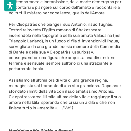
contemporanee e lontanissime, dalla morte riemergono per
raccontarsi e piangere sul corpo dell’amato e raccontare a
noi tutti il mistero per eccellenza, quello dell’Amore.
Per Cleopatràs che piange il suo Antonio, il suo Tugnàs,
Testori reinventa l’Egitto romano di Shakespeare
inserendolo nella topografia della sua amata Valassina (nel
Triangolo Lariano), in un fuoco di fila di invenzioni di lingua,
sorvegliate da una grande poesia memore della Commedia
di Dante e della sua «Cleopatràs lussurïosa»,
consegnandoci una figura che acquista una dimensione
terrena e sensuale, sempre sull’orlo di una straziante e
perturbante ironia.
Assistiamo all’ultima ora di vita di una grande regina,
menagèr, star, al tramonto di una vita grandiosa. Dopo aver
sfondato i limiti della vita con il suo amatissimo Antonio,
Cleopatràs varca il limite ultimo della vita e raggiunge il suo
amore nell’aldilà, sperando che ci sia un aldilà e che non
finisca tutto in «merdità».
(V.M.)
Maddalene (da Giotto a Bacon)