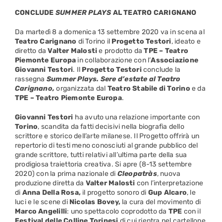
CONCLUDE
SUMMER PLAYS
AL TEATRO CARIGNANO
Da martedì 8 a domenica 13 settembre 2020 va in scena al
Teatro Carignano
di Torino il
Progetto Testori
, ideato e
diretto da
Valter Malosti
e prodotto da
TPE – Teatro
Piemonte Europa
in collaborazione con l’
Associazione
Giovanni Testori
. Il
Progetto Testori
conclude la
rassegna
Summer Plays. Sere d’estate al Teatro
Carignano,
organizzata dal
Teatro Stabile di Torino
e da
TPE – Teatro Piemonte Europa
.
Giovanni Testori
ha avuto una relazione importante con
Torino
, scandita da fatti decisivi nella biografia dello
scrittore e storico dell’arte milanese. Il Progetto offrirà un
repertorio di testi meno conosciuti al grande pubblico del
grande scrittore, tutti relativi all’ultima parte della sua
prodigiosa traiettoria creativa. Si apre (8-13 settembre
2020) con la prima nazionale di
Cleopatràs
, nuova
produzione diretta da
Valter Malosti
con l’interpretazione
di
Anna Della Rosa,
il progetto sonoro di
Gup Alcaro
, le
luci e le scene di
Nicolas Bovey,
la cura del movimento di
Marco Angelilli
: uno spettacolo coprodotto da
TPE
con il
Festival delle Colline Torinesi
di cui rientra nel cartellone