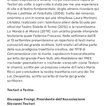
Testori più volte, e ogni volta è stata per me una esperienza
di vita e di teatro fondamentale. Voglio almeno ricordare qui
Passio Laetitiae et Felicitatis (2008),
tratto dal romanzo
omonimo e con in scena qui una strepitosa Laura Marinoni,
L’Arialda
, realizzato con i talentuosi allievi della Scuola per
attori del Teatro Stabile di Torino (2015), e la recentissima
La Monaca di Monza (2019),
con un’altra grande interprete
testoriana quale Federica Fracassi. Nella settimana dall’8
al 13 settembre presenteremo un repertorio di testi meno
conosciuti del grande scrittore, tutti relativi all’ultima parte
della sua prodigiosa traiettoria creativa, dal 1978 di
Conversazione con la morte
, capolavoro trascuratissimo
qui letto dal grande Piero Nuti; alle
Maddalene
del 1989,
«schede-poematiche» o «schede-versicoli» come Testori
le chiamò, scritte per un prezioso volume di Franco Maria
Ricci, per concludere la nostra traiettoria con uno dei
Tre
Lai
,
Cleopatràs
, scritto sul letto di morte dal grande
scrittore».
Testori e Torino
Giuseppe Frangi,
Presidente dell’Associazione
Giovanni Testori