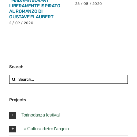
DUE MONOLOGHI DI
TEATRO CARIGNANO IL
ALDO NICOLAJ: “SALI E
25 AGOSTO “GUARDA
TABACCHI” e “ZIE E
COME NEVICA 3. I
PICCIONI” TEATRO
SENTIMENTI DEL
CARIGNANO DAL 28 AL
MAIALE” SCRITTO,
30 AGOSTO 2020
DIRETTO E
INTERPRETATO DA LICIA
5 / 08 / 2020
LANERA
5 / 08 / 2020
Search
Search
for:
Projects
Torinodanza festival