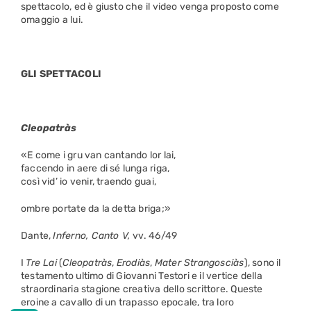
spettacolo, ed è giusto che il video venga proposto come
omaggio a lui.
GLI SPETTACOLI
Cleopatràs
«E come i gru van cantando lor lai,
faccendo in aere di sé lunga riga,
così vid’ io venir, traendo guai,
ombre portate da la detta briga;»
Dante,
Inferno, Canto V,
vv. 46/49
I
Tre Lai
(
Cleopatràs
,
Erodiàs
,
Mater Strangosciàs
), sono il
testamento ultimo di Giovanni Testori e il vertice della
straordinaria stagione creativa dello scrittore. Queste
eroine a cavallo di un trapasso epocale, tra loro