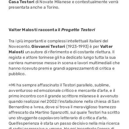
Casa Testori
di Novate Milanese e contestualmente verrà
presentata anche a Torino.
Valter Malosti racconta il
Progetto Testori
Tra i più importanti e complessi intellettuali italiani del
Novecento,
Giovanni Testori
(1923-1993) è per
Valter
Malosti
un autore di riferimento e di costante rilettura. Il
regista e attore torinese gli ha dedicato lungo tutta la sua
carriera numerose messe in scena e lavori multimediali che
hanno ricevuto premi e grandi apprezzamenti di critica e
pubblico.
«Mi ha sempre affascinato il Testori parallelo, sublime,
avventuroso ed emozionale critico e mercante d’arte, e il
primo incontro con il grande scrittore milanese è avvenuto
quando realizzai nel 2002 l’installazione nella chiesa di San
Bernardino a Ivrea, dove si trova il meraviglioso tramezzo
affrescato da Martino Spanzotti, sul quale Testori ha scritto
uno struggente capolavoro letterario di critica d’arte.
Quell’esperienza è stata un passo decisivo nella mia ricerca
di radici espressive e umane. Ho poi incontrato l’opera di