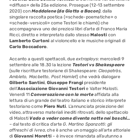
«diffuso» della 25a edizione. Prosegue (12-13 settembre
2020) con
Maddalene (da Giotto a Bacon)
, dalla
singolare raccolta poetica («schede-poematiche» o
«schede-versicoli» come Testori le chiamò) che
accompagnava uno dei preziosi libri d’arte di Franco Maria
Ricci, diretto e interpretato dallo stesso
Malosti
con
Lamberto Curtoni
al violoncello e le musiche originali di
Carlo Boccadoro
.
Accanto a questi spettacoli, due
extraplays
: mercoledì 9
settembre alle 18.30 la lezione
Testori vs Shakespeare
(sulle riscritture testoriane di Shakespeare:
Cleopatràs
,
Ambleto, Macbetto, Post Hamlet
) che vedrà dialogare
Gilberto Santini
,
Giuseppe Frangi
presidente
dell’
Associazione Giovanni Testori
e Valter Malosti.
Venerdì 11
Conversazione con la morte
affidata alla
lettura di un grande del teatro italiano e storico interprete
testoriano come
Piero Nuti
. L’annunciata proiezione del
video, attraverso materiali inediti ritrovati, dello spettacolo
di Malosti
Vado a veder come diventa notte nei boschi…
– dal testo di critica d’arte
G. Martino Spanzotti: gli
affreschi di Ivrea
, che è anche un omaggio all’arte attoriale
di
Giovanni Moretti
– è invece rimandata all’autunno a