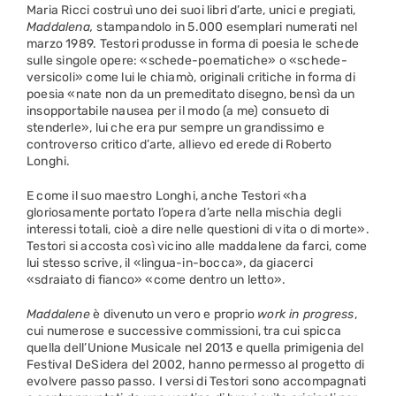
Maria Ricci costruì uno dei suoi libri d’arte, unici e pregiati,
Maddalena,
stampandolo in 5.000 esemplari numerati nel
marzo 1989. Testori produsse in forma di poesia le schede
sulle singole opere: «schede-poematiche» o «schede-
versicoli» come lui le chiamò, originali critiche in forma di
poesia «nate non da un premeditato disegno, bensì da un
insopportabile nausea per il modo (a me) consueto di
stenderle», lui che era pur sempre un grandissimo e
controverso critico d’arte, allievo ed erede di Roberto
Longhi.
E come il suo maestro Longhi, anche Testori «ha
gloriosamente portato l’opera d’arte nella mischia degli
interessi totali, cioè a dire nelle questioni di vita o di morte».
Testori si accosta così vicino alle maddalene da farci, come
lui stesso scrive, il «lingua-in-bocca», da giacerci
«sdraiato di fianco» «come dentro un letto».
Maddalene
è divenuto un vero e proprio
work in progress
,
cui numerose e successive commissioni, tra cui spicca
quella dell’Unione Musicale nel 2013 e quella primigenia del
Festival DeSidera del 2002, hanno permesso al progetto di
evolvere passo passo. I versi di Testori sono accompagnati