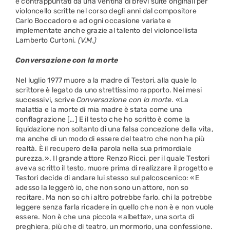
e contrappuntati da una ventina di brevi suite originali per
violoncello scritte nel corso degli anni dal compositore
Carlo Boccadoro e ad ogni occasione variate e
implementate anche grazie al talento del violoncellista
Lamberto Curtoni.
(V.M.)
Conversazione con la morte
Nel luglio 1977 muore a la madre di Testori, alla quale lo
scrittore è legato da uno strettissimo rapporto. Nei mesi
successivi, scrive
Conversazione con la morte
. «La
malattia e la morte di mia madre è stata come una
conflagrazione […] E il testo che ho scritto è come la
liquidazione non soltanto di una falsa concezione della vita,
ma anche di un modo di essere del teatro che non ha più
realtà. È il recupero della parola nella sua primordiale
purezza.». Il grande attore Renzo Ricci, per il quale Testori
aveva scritto il testo, muore prima di realizzare il progetto e
Testori decide di andare lui stesso sul palcoscenico: «E
adesso la leggerò io, che non sono un attore, non so
recitare. Ma non so chi altro potrebbe farlo, chi la potrebbe
leggere senza farla ricadere in quello che non è e non vuole
essere. Non è che una piccola «albetta», una sorta di
preghiera, più che di teatro, un mormorio, una confessione.