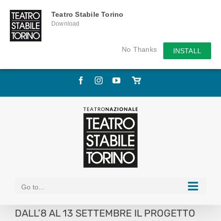
Teatro Stabile Torino
Download
No Thanks
INSTALL
Skip
Facebook
Instagram
YouTube
Store
to
online
content
Go to...
DALL’8 AL 13 SETTEMBRE IL PROGETTO