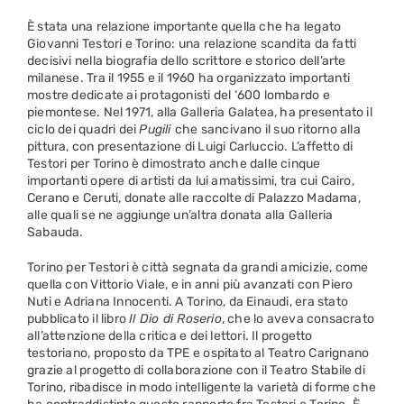
È stata una relazione importante quella che ha legato
Giovanni Testori e Torino: una relazione scandita da fatti
decisivi nella biografia dello scrittore e storico dell’arte
milanese. Tra il 1955 e il 1960 ha organizzato importanti
mostre dedicate ai protagonisti del ‘600 lombardo e
piemontese. Nel 1971, alla Galleria Galatea, ha presentato il
ciclo dei quadri dei
Pugili
che sancivano il suo ritorno alla
pittura, con presentazione di Luigi Carluccio. L’affetto di
Testori per Torino è dimostrato anche dalle cinque
importanti opere di artisti da lui amatissimi, tra cui Cairo,
Cerano e Ceruti, donate alle raccolte di Palazzo Madama,
alle quali se ne aggiunge un’altra donata alla Galleria
Sabauda.
Torino per Testori è città segnata da grandi amicizie, come
quella con Vittorio Viale, e in anni più avanzati con Piero
Nuti e Adriana Innocenti. A Torino, da Einaudi, era stato
pubblicato il libro
Il Dio di Roserio
, che lo aveva consacrato
all’attenzione della critica e dei lettori. Il progetto
testoriano, proposto da TPE e ospitato al Teatro Carignano
grazie al progetto di collaborazione con il Teatro Stabile di
Torino, ribadisce in modo intelligente la varietà di forme che