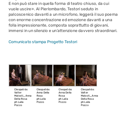
E non può stare in quella forma di teatro chiuso, da cui
vuole uscire». Al Pierlombardo, Testori seduto in
palcoscenico davanti a un microfono, leggerà il suo poema
con enorme concentrazione ed emozione davanti a una
folla impressionante, composta soprattutto di giovani,
immersi in un silenzio e un’attenzione davvero straordinari.
Comunicato stampa Progetto Testori
Cleopatràs
Cleopatràs
Cleopatràs
Cleopatràs
Valter
Anna Della
Anna Della
Valter
Malosti_Anna
Rosa
Rosa
Malosti_Anna
Della Rosa
ph Laila
ph Laila
Della Rosa
ph Laila
Pozzo
Pozzo
ph Laila
Pozzo
Pozzo