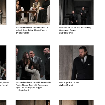
da sinistra: Dario Iubatti, Orietta
da sinistra: Giuseppe Battiston,
Notari, Ilaria Falini, Maria Paiato
Giampiero Rappa
ph Bepi Caroli
ph Bepi Caroli
lli, Nicola
da sinistra: Dario Iubatti, Benedetta
Giuseppe Battiston
ta Notari
Parisi, Nicola Pannelli, Francesca
ph Bepi Caroli
Agostini, Giampiero Rappa
ph Bepi Caroli