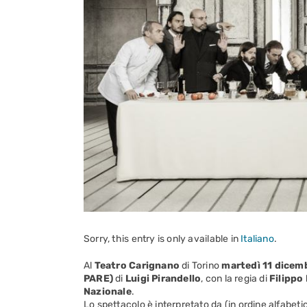
Sorry, this entry is only available in
Italiano
.
Al
Teatro Carignano
di Torino
martedì 11 dicem
PARE)
di
Luigi Pirandello
, con la regia di
Filippo 
Nazionale
.
Lo spettacolo è interpretato da (in ordine alfabeti