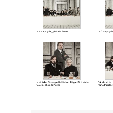
La Compagnia_ph Laila Pozzo
La Compagnia
da sinistra Giuseppe Battiston, Filippo Dini, Maria
05_da sinistra
Paiato_ph Laila Pozzo
Maria Paiato,