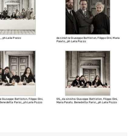
_ph Laila Pozzo
da sinistra Giuseppe Battiston, Filippo Dini, Maria
Paiato_ph Laila Pozzo
 Giuseppe Battiston, Filippo Dini,
05_da sinistra Giuseppe Battiston, Filippo Dini,
 Benedetta Parisi_ph Laila Pozzo
Maria Paiato, Benedetta Parisi_ph Laila Pozzo