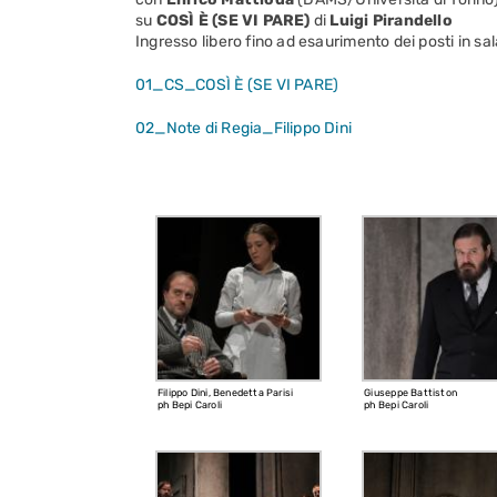
su
COSÌ È (SE VI PARE)
di
Luigi Pirandello
Ingresso libero fino ad esaurimento dei posti in sal
01_CS_COSÌ È (SE VI PARE)
02_Note di Regia_Filippo Dini
Filippo Dini, Benedetta Parisi
Giuseppe Battiston
ph Bepi Caroli
ph Bepi Caroli