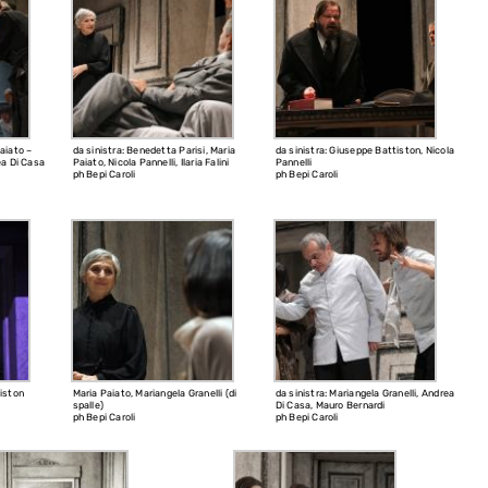
aiato –
da sinistra: Benedetta Parisi, Maria
da sinistra: Giuseppe Battiston, Nicola
ea Di Casa
Paiato, Nicola Pannelli, Ilaria Falini
Pannelli
ph Bepi Caroli
ph Bepi Caroli
iston
Maria Paiato, Mariangela Granelli (di
da sinistra: Mariangela Granelli, Andrea
spalle)
Di Casa, Mauro Bernardi
ph Bepi Caroli
ph Bepi Caroli