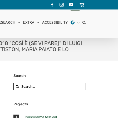
Facebook
Instagram
YouTube
Store
online
ESEARCH
EXTRA
ACCESSIBILITY
 “COSÌ È (SE VI PARE)” DI LUIGI
TTISTON, MARIA PAIATO E LO
Search
Search
for:
Projects
Torinodanza festival