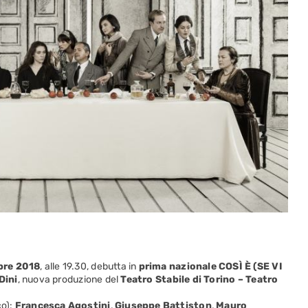
bre 2018
, alle 19.30, debutta in
prima nazionale COSÌ È (SE VI
Dini
, nuova produzione del
Teatro Stabile di Torino – Teatro
co):
Francesca Agostini
,
Giuseppe Battiston
,
Mauro