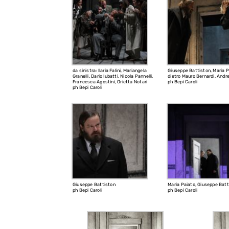
da sinistra: Ilaria Falini, Mariangela
Giuseppe Battiston, Maria P
Granelli, Dario Iubatti, Nicola Pannelli,
dietro Mauro Bernardi, Andr
Francesca Agostini, Orietta Notari
ph Bepi Caroli
ph Bepi Caroli
Giuseppe Battiston
Maria Paiato, Giuseppe Batt
ph Bepi Caroli
ph Bepi Caroli