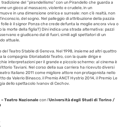
 tradizione del “pirandellismo” con un Pirandello che guarda a
ome un gioco al massacro, violento e crudele, in un
 muove in una dimensione onirica e surreale: non c’è realtà, non
’inconscio, del sogno. Nel palleggio di attribuzione della pazzia
l folle è il signor Ponza che crede defunta la moglie ancora viva o
la morte della figlia?) Dini indica una strada alternativa: pazzi
servano e giudicano dal di fuori, simili agli spettatori di un
do attuale.
e del Teatro Stabile di Genova. Nel 1998, insieme ad altri quattro
a la compagnia Gloriababbi Teatro, con la quale dirige e
chie interpretazioni per il grande e piccolo schermo: al cinema è
Vittorio Taviani. Nel corso della sua carriera ha ricevuto diversi
Teatro Italiano 2011 come migliore attore non protagonista nello
tto da Valerio Binasco, il Premio ANCT Hystrio 2014, il Premio Le
gia dello spettacolo Ivanov di Cechov.
o – Teatro Nazionale
con l’
Università degli Studi di Torino /
D
o
)