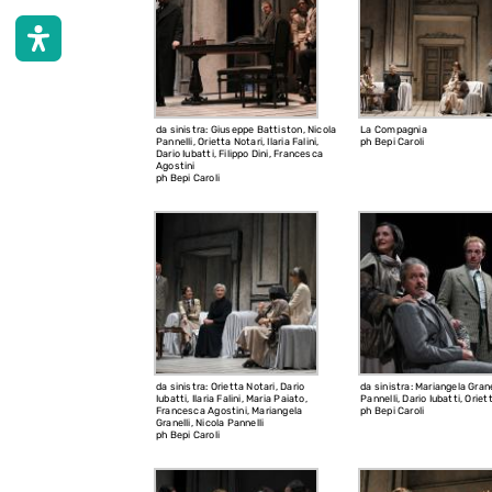
da sinistra: Giuseppe Battiston, Nicola
La Compagnia
Pannelli, Orietta Notari, Ilaria Falini,
ph Bepi Caroli
Dario Iubatti, Filippo Dini, Francesca
Agostini
ph Bepi Caroli
da sinistra: Orietta Notari, Dario
da sinistra: Mariangela Grane
Iubatti, Ilaria Falini, Maria Paiato,
Pannelli, Dario Iubatti, Oriet
Francesca Agostini, Mariangela
ph Bepi Caroli
Granelli, Nicola Pannelli
ph Bepi Caroli