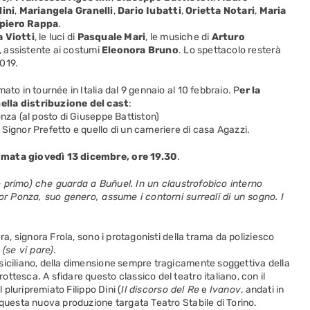
lini
,
Mariangela Granelli
,
Dario Iubatti
,
Orietta Notari
,
Maria
piero Rappa
.
 Viotti
, le luci di
Pasquale Mari
, le musiche di
Arturo
, assistente ai costumi
Eleonora Bruno
. Lo spettacolo resterà
019.
ato in tournée in Italia dal 9 gennaio al 10 febbraio. P
er la
ella distribuzione del cast
:
onza (al posto di Giuseppe Battiston)
Signor Prefetto e quello di un cameriere di casa Agazzi.
ammata giovedì 13 dicembre, ore 19.30
.
suo primo) che guarda a Buñuel. In un claustrofobico interno
nor Ponza, suo genero, assume i contorni surreali di un sogno. I
ra, signora Frola, sono i protagonisti della trama da poliziesco
 (se vi pare)
.
siciliano, della dimensione sempre tragicamente soggettiva della
tesca. A sfidare questo classico del teatro italiano, con il
l pluripremiato Filippo Dini (
Il discorso del Re
e
Ivanov
, andati in
 questa nuova produzione targata Teatro Stabile di Torino.