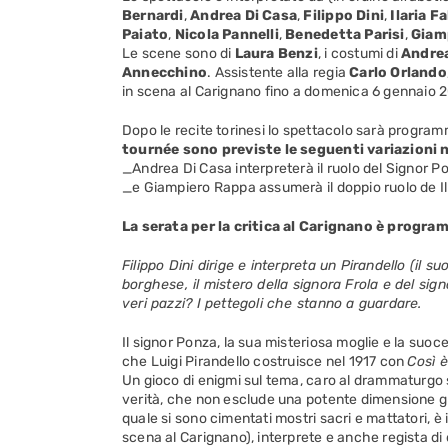
Bernardi
,
Andrea Di Casa
,
Filippo Dini
,
Ilaria Fa
Paiato
,
Nicola Pannelli
,
Benedetta Parisi
,
Giam
Le scene sono di
Laura Benzi
, i costumi di
Andrea
Annecchino
. Assistente alla regia
Carlo Orlando
in scena al Carignano fino a domenica 6 gennaio 2
Dopo le recite torinesi lo spettacolo sarà programm
tournée sono previste le seguenti variazioni n
_Andrea Di Casa interpreterà il ruolo del Signor P
_e Giampiero Rappa assumerà il doppio ruolo de Il 
La serata per la critica al Carignano è progr
Filippo Dini dirige e interpreta un Pirandello (il 
borghese, il mistero della signora Frola e del sig
veri pazzi? I pettegoli che stanno a guardare.
Il signor Ponza, la sua misteriosa moglie e la suoce
che Luigi Pirandello costruisce nel 1917 con
Così è
Un gioco di enigmi sul tema, caro al drammaturgo 
verità, che non esclude una potente dimensione grot
quale si sono cimentati mostri sacri e mattatori, è i
scena al Carignano), interprete e anche regista di