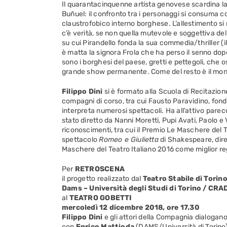
Il quarantacinquenne artista genovese scardina la
Buñuel: il confronto tra i personaggi si consuma c
claustrofobico interno borghese. L’allestimento si
c’è verità, se non quella mutevole e soggettiva dell
su cui Pirandello fonda la sua commedia/thriller (i
è matta la signora Frola che ha perso il senno dopo 
sono i borghesi del paese, gretti e pettegoli, che os
grande show permanente. Come del resto è il mon
Filippo Dini
si è formato alla Scuola di Recitazion
compagni di corso, tra cui Fausto Paravidino, fond
interpreta numerosi spettacoli. Ha all’attivo parec
stato diretto da Nanni Moretti, Pupi Avati, Paolo e 
riconoscimenti, tra cui il Premio Le Maschere del 
spettacolo
Romeo e Giulietta
di Shakespeare, dire
Maschere del Teatro Italiano 2016 come miglior re
Per
RETROSCENA
il progetto realizzato dal
Teatro Stabile di Torin
Dams – Università degli Studi di Torino / CRA
al
TEATRO GOBETTI
mercoledì 12 dicembre 2018, ore 17.30
Filippo Dini
e gli attori della Compagnia dialogan
con
Enrico Mattioda
(DAMS/Università di Torino