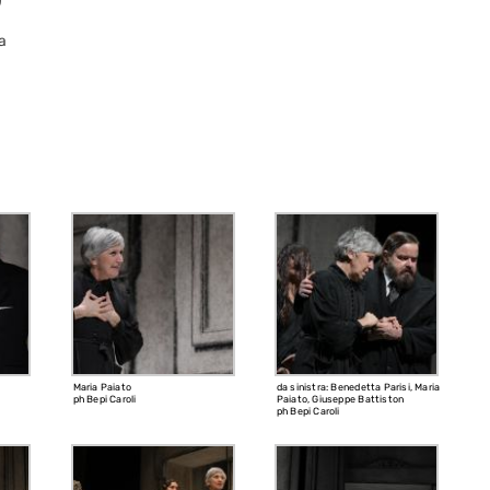
a
Maria Paiato
da sinistra: Benedetta Parisi, Maria
ph Bepi Caroli
Paiato, Giuseppe Battiston
ph Bepi Caroli