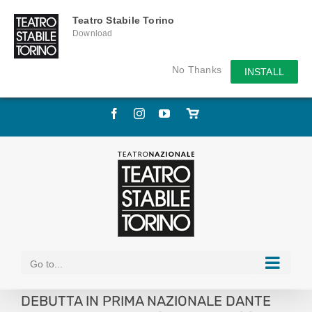
Teatro Stabile Torino
Download
No Thanks
INSTALL
Skip
Facebook
Instagram
YouTube
Store
to
online
content
Go to...
DEBUTTA IN PRIMA NAZIONALE DANTE