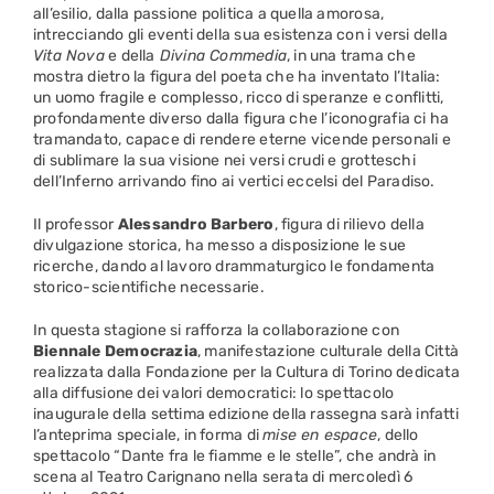
all’esilio, dalla passione politica a quella amorosa,
intrecciando gli eventi della sua esistenza con i versi della
Vita Nova
e della
Divina Commedia
, in una trama che
mostra dietro la figura del poeta che ha inventato l’Italia:
un uomo fragile e complesso, ricco di speranze e conflitti,
profondamente diverso dalla figura che l’iconografia ci ha
tramandato, capace di rendere eterne vicende personali e
di sublimare la sua visione nei versi crudi e grotteschi
dell’Inferno arrivando fino ai vertici eccelsi del Paradiso.
Il professor
Alessandro Barbero
, figura di rilievo della
divulgazione storica, ha messo a disposizione le sue
ricerche, dando al lavoro drammaturgico le fondamenta
storico-scientifiche necessarie.
In questa stagione si rafforza la collaborazione con
Biennale Democrazia
, manifestazione culturale della Città
realizzata dalla Fondazione per la Cultura di Torino dedicata
alla diffusione dei valori democratici: lo spettacolo
inaugurale della settima edizione della rassegna sarà infatti
l’anteprima speciale, in forma di
mise en espace
, dello
spettacolo “Dante fra le fiamme e le stelle”, che andrà in
scena al Teatro Carignano nella serata di mercoledì 6