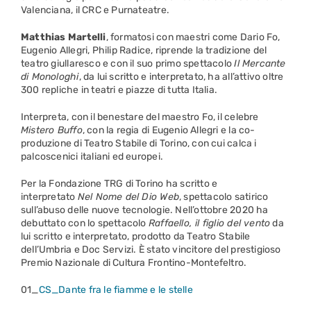
Valenciana, il CRC e Purnateatre.
Matthias Martelli
, formatosi con maestri come Dario Fo,
Eugenio Allegri, Philip Radice, riprende la tradizione del
teatro giullaresco e con il suo primo spettacolo
Il Mercante
di Monologhi
, da lui scritto e interpretato, ha all’attivo oltre
300 repliche in teatri e piazze di tutta Italia.
Interpreta, con il benestare del maestro Fo, il celebre
Mistero Buffo
, con la regia di Eugenio Allegri e la co-
produzione di Teatro Stabile di Torino, con cui calca i
palcoscenici italiani ed europei.
Per la Fondazione TRG di Torino ha scritto e
interpretato
Nel Nome del Dio Web
, spettacolo satirico
sull’abuso delle nuove tecnologie. Nell’ottobre 2020 ha
debuttato con lo spettacolo
Raffaello, il figlio del vento
da
lui scritto e interpretato, prodotto da Teatro Stabile
dell’Umbria e Doc Servizi. È stato vincitore del prestigioso
Premio Nazionale di Cultura Frontino-Montefeltro.
01_
CS_Dante fra le fiamme e le stelle