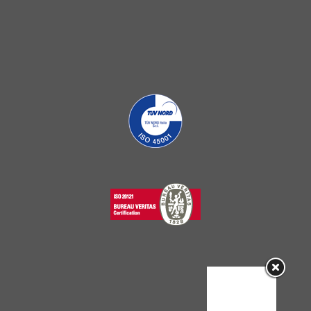
Sorry, this
entry is only