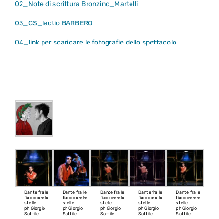
02_Note di scrittura Bronzino_Martelli
03_CS_lectio BARBERO
04_link per scaricare le fotografie dello spettacolo
Dante fra le
Dante fra le
Dante fra le
Dante fra le
Dante fra le
fiamme e le
fiamme e le
fiamme e le
fiamme e le
fiamme e le
stelle
stelle
stelle
stelle
stelle
ph Giorgio
ph Giorgio
ph Giorgio
ph Giorgio
ph Giorgio
Sottile
Sottile
Sottile
Sottile
Sottile