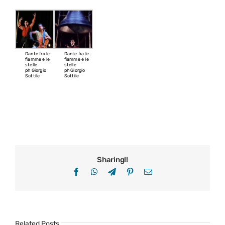
Dante fra le
Dante fra le
fiamme e le
fiamme e le
stelle
stelle
ph Giorgio
ph Giorgio
Sottile
Sottile
Sharing!!
Facebook
WhatsApp
Telegram
Pinterest
Email
Related Posts