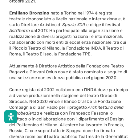
ottobre 2021.
Emiliano Bronzino
nato a Torino nel 1974 è regista
teatrale riconosciuto a livello nazionale e internazionale, è
stato Direttore Artistico di
Spazio KOR
e dirige il festival
AstiTeatro
dal 2017. Ha partecipato alla organizzazione e
realizzazione di diversi progetti nazionali e internazionali,
collaborando con molti enti di eccellenza nazionale, tra cui
il Piccolo Teatro di Milano, la Fondazione INDA, il Teatro di
Roma, il Teatro Eliseo, la Fondazione TPE.
Attualmente è Direttore Artistico della Fondazione Teatro
Ragazzi e Giovani Onlus dove è stato nominato a seguito di
una selezione con evidenza pubblica nel giugno 2020.
Come regista dal 2002 collabora con l’INDA
dove partecipa
a diverse produzioni nella stagione del teatro Greco di
Siracusa. Nel 2020 vince il Bando Ora! Della Fondazione
Compagnia di San Paolo per il progetto
Architettura della
Disobbedienza
e realizza con Francesco Fassone lo
spettacolo in collaborazione con il dipartimento di Design
del Politecnico di Milano. All’estero ha lavorato in Francia,
Russia, Cina e soprattutto in Spagna dove ha firmato
diverse regie per il teatro pubblico Teatres de la Generalitat