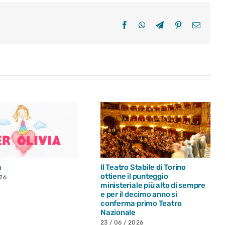
Facebook
WhatsApp
Telegram
Pinterest
Email
a
Il Teatro Stabile di Torino
ottiene il punteggio
026
ministeriale più alto di sempre
e per il decimo anno si
conferma primo Teatro
Nazionale
23 / 06 / 2026