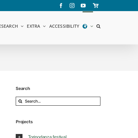
Facebook
Instagram
YouTube
Store
online
ESEARCH
EXTRA
ACCESSIBILITY
Search
Search
for:
Projects
Torinodanza festival