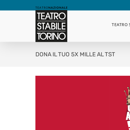
Skip
to
content
TEATRO 
DONA IL TUO 5X MILLE AL TST