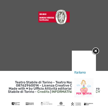
Sorry, this
entry is only
available in
Italiano
.
Teatro Stabile di Torino - Teatro Nazionale | p. iva
08762960014 - Licenza Creative Commons 3.0
Made with ♥ by Ufficio Attività editoriali e web del Teatro
Stabile di Torino -
Credits
|
INFORMATIVA SULLA PRIVACY