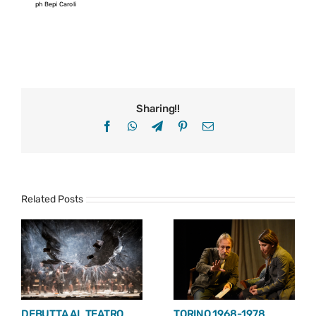
ph Bepi Caroli
Sharing!!
Facebook
WhatsApp
Telegram
Pinterest
Email
Related Posts
DEBUTTA AL TEATRO
TORINO 1968-1978