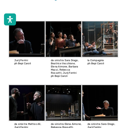
Jurij Ferrini
da sinistra Sara Drago,
la Compagnia
ph Bepi Caroli
Beatrice Vecchione,
ph Bepi Caroli
Elena Aimone, Barbara
Mazzi, Rebecca
Rossetti, Jurij Ferrini
ph Bepi Caroli
da sinistra Matteo Alì,
da sinistra Elena Aimone,
da sinistra Sara Drago,
Jurij Ferrini
Rebecca Rossetti,
Jurij Ferrini