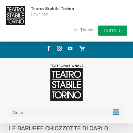
Teatro Stabile Torino
Download
No Thanks
INSTALL
Skip
Facebook
Instagram
YouTube
Store
to
online
content
Go to...
LE BARUFFE CHIOZZOTTE DI CARLO