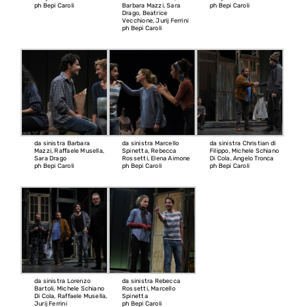
ph Bepi Caroli
Barbara Mazzi, Sara
ph Bepi Caroli
Drago, Beatrice
Vecchione, Jurij Ferrini
ph Bepi Caroli
da sinistra Barbara
da sinistra Marcello
da sinistra Christian di
Mazzi, Raffaele Musella,
Spinetta, Rebecca
Filippo, Michele Schiano
Sara Drago
Rossetti, Elena Aimone
Di Cola, Angelo Tronca
ph Bepi Caroli
ph Bepi Caroli
ph Bepi Caroli
da sinistra Lorenzo
da sinistra Rebecca
Bartoli, Michele Schiano
Rossetti, Marcello
Di Cola, Raffaele Musella,
Spinetta
Jurij Ferrini
ph Bepi Caroli