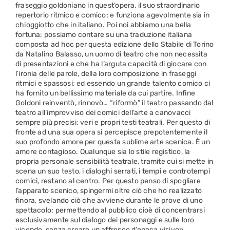
fraseggio goldoniano in quest’opera, il suo straordinario
repertorio ritmico e comico; e funziona agevolmente sia in
chioggiotto che in italiano. Poi noi abbiamo una bella
fortuna: possiamo contare su una traduzione italiana
composta ad hoc per questa edizione dello Stabile di Torino
da Natalino Balasso, un uomo di teatro che non necessita
di presentazioni e che ha l’arguta capacità di giocare con
l’ironia delle parole, della loro composizione in fraseggi
ritmici e spassosi; ed essendo un grande talento comico ci
ha fornito un bellissimo materiale da cui partire. Infine
Goldoni reinventò, rinnovò… “riformò” il teatro passando dal
teatro all’improvviso dei comici dell’arte a canovacci
sempre più precisi; veri e propri testi teatrali. Per questo di
fronte ad una sua opera si percepisce prepotentemente il
suo profondo amore per questa sublime arte scenica. È un
amore contagioso. Qualunque sia lo stile registico, la
propria personale sensibilità teatrale, tramite cui si mette in
scena un suo testo, i dialoghi serrati, i tempi e controtempi
comici, restano al centro. Per questo penso di spogliare
l’apparato scenico, spingermi oltre ciò che ho realizzato
finora, svelando ciò che avviene durante le prove di uno
spettacolo; permettendo al pubblico cioè di concentrarsi
esclusivamente sul dialogo dei personaggi e sulle loro
vicende, senza creare un affresco d’epoca visivo».