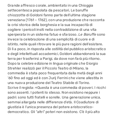
Grande affresco corale, ambientato in una Chioggia
settecentesca popolata da pescatori, Le baruffe
chiozzotte di Goldoni fanno parte dell’ultima stagione
veneziana (1761 – 1762), con una produzione che racconta
la crisi storica della borghesia e la sua incapacità di
cogliere i pericoli insiti nella contraddizione di una vita
sperperata in un sistema fatuo e sfarzoso.
Le Baruffe
sono
invece la celebrazione di una semplicità di cuore e di
istinto, nelle quali ritrovare le più pure ragioni dell’esistere.
Di lì a poco, in risposta alle ostilità del pubblico aristocratico
e degli intellettuali accademici, Goldoni abbandonerà la sua
terra per trasferirsi a Parigi, da dove non farà più ritorno.
Dopo la celebre edizione in lingua originale che Giorgio
Strehler realizzò per il Piccolo Teatro di Milano, la
commedia è stata poco frequentata dalla metà degli anni
’60 fino ad oggi ed è con Jurij Ferrini che viene allestita in
una nuova produzione del Teatro Stabile di Torino.
Scrive il regista: «Questa è una commedia di poveri. I ricchi
sono assenti. I potenti lo stesso. Non esistono neppure i
padri: sono tutti fratelli e sorelle. Una generazione unica,
semmai allargata nelle differenze d’età. Il Coadiutore di
giustizia è l’unica presenza del potere aristocratico-
democratico. Gli “altri” poteri non esistono. C’è il più alto