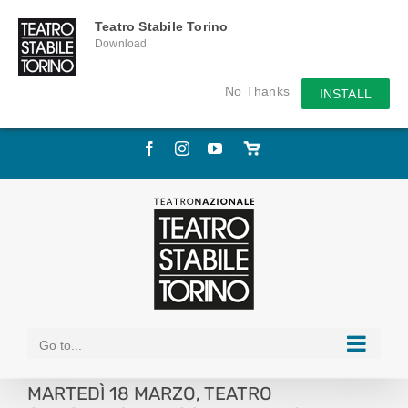
Teatro Stabile Torino
Download
No Thanks
INSTALL
Skip
Facebook
Instagram
YouTube
Store
to
online
content
Go to...
MARTEDÌ 18 MARZO, TEATRO