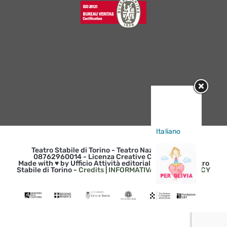
Sorry, this
entry is only
available in
Italiano
.
Teatro Stabile di Torino - Teatro Nazionale | p. iva
08762960014 - Licenza Creative Commons 3.0
Made with ♥ by Ufficio Attività editoriali e web del Teatro
Stabile di Torino -
Credits
|
INFORMATIVA SULLA PRIVACY