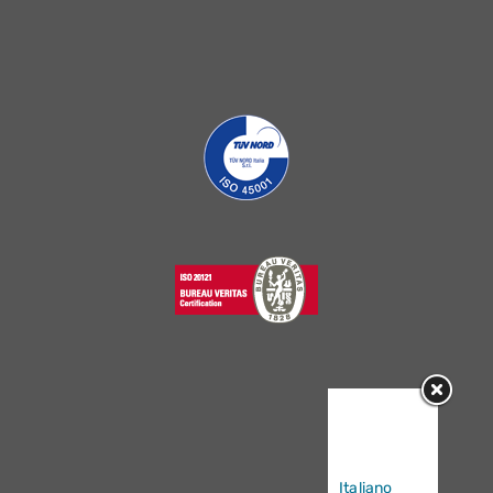
Sorry, this
entry is only
available in
Italiano
.