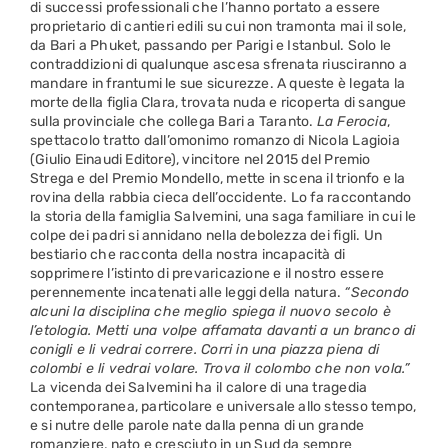
di successi professionali che l’hanno portato a essere
proprietario di cantieri edili su cui non tramonta mai il sole,
da Bari a Phuket, passando per Parigi e Istanbul. Solo le
contraddizioni di qualunque ascesa sfrenata riusciranno a
mandare in frantumi le sue sicurezze. A queste è legata la
morte della figlia Clara, trovata nuda e ricoperta di sangue
sulla provinciale che collega Bari a Taranto.
La Ferocia
,
spettacolo tratto dall’omonimo romanzo di Nicola Lagioia
(Giulio Einaudi Editore), vincitore nel 2015 del Premio
Strega e del Premio Mondello, mette in scena il trionfo e la
rovina della rabbia cieca dell’occidente. Lo fa raccontando
la storia della famiglia Salvemini, una saga familiare in cui le
colpe dei padri si annidano nella debolezza dei figli. Un
bestiario che racconta della nostra incapacità di
sopprimere l’istinto di prevaricazione e il nostro essere
perennemente incatenati alle leggi della natura.
“Secondo
alcuni la disciplina che meglio spiega il nuovo secolo è
l’etologia. Metti una volpe affamata davanti a un branco di
conigli e li vedrai correre. Corri in una piazza piena di
colombi e li vedrai volare. Trova il colombo che non vola.”
La vicenda dei Salvemini ha il calore di una tragedia
contemporanea, particolare e universale allo stesso tempo,
e si nutre delle parole nate dalla penna di un grande
romanziere, nato e cresciuto in un Sud da sempre