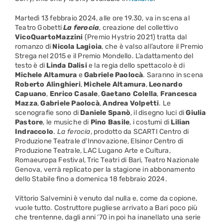
Martedì 13 febbraio 2024, alle ore 19.30, va in scena al
Teatro Gobetti
La ferocia
, creazione del collettivo
VicoQuartoMazzini
(Premio Hystrio 2021) tratta dal
romanzo di
Nicola
Lagioia
, che è valso all’autore il Premio
Strega nel 2015 e il Premio Mondello. L’adattamento del
testo è di
Linda
Dalisi
e la regia dello spettacolo è di
Michele
Altamura
e
Gabriele
Paolocà
. Saranno in scena
Roberto
Alinghieri
,
Michele
Altamura
,
Leonardo
Capuano
,
Enrico
Casale
,
Gaetano
Colella
,
Francesca
Mazza
,
Gabriele
Paolocà
,
Andrea
Volpetti
. Le
scenografie sono di
Daniele
Spanò
, il disegno luci di
Giulia
Pastore
, le musiche di
Pino
Basile
, i costumi di
Lilian
Indraccolo
.
La ferocia
, prodotto da SCARTI Centro di
Produzione Teatrale d’Innovazione, Elsinor Centro di
Produzione Teatrale, LAC Lugano Arte e Cultura,
Romaeuropa Festival, Tric Teatri di Bari, Teatro Nazionale
Genova, verrà replicato per la stagione in abbonamento
dello Stabile fino a domenica 18 febbraio 2024.
Vittorio Salvemini è venuto dal nulla e, come da copione,
vuole tutto. Costruttore pugliese arrivato a Bari poco più
che trentenne, dagli anni ‘70 in poi ha inanellato una serie