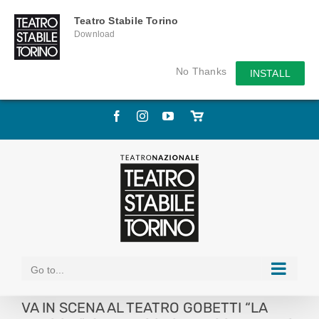
Teatro Stabile Torino
Download
No Thanks
INSTALL
Skip
Facebook
Instagram
YouTube
Store
to
online
content
Go to...
VA IN SCENA AL TEATRO GOBETTI “LA