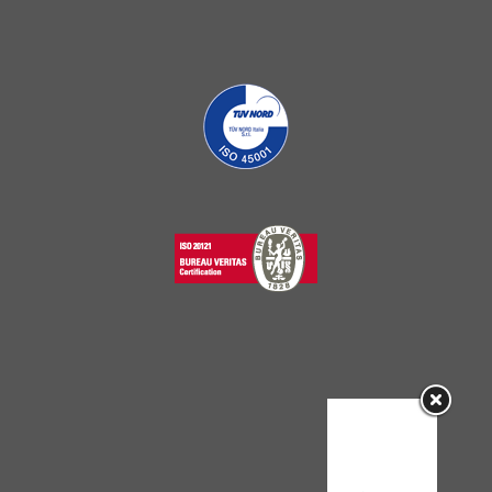
Sorry, this
entry is only
available in