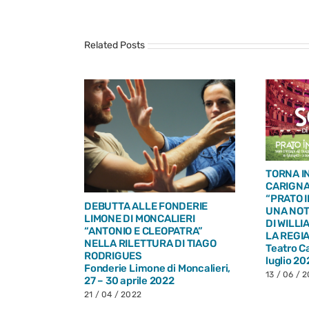
Related Posts
TORNA I
CARIGNA
NAZIONALE
“PRATO I
DEBUTTA ALLE FONDERIE
UNA NOT
LA RAZZA
LIMONE DI MONCALIERI
DI WILL
DIRETTO
“ANTONIO E CLEOPATRA”
LA REGIA
ROVANDI
NELLA RILETTURA DI TIAGO
Teatro Ca
 29 maggio
RODRIGUES
luglio 20
Fonderie Limone di Moncalieri,
13 / 06 / 
27 – 30 aprile 2022
21 / 04 / 2022