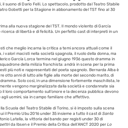
il suono di Dario Felli. Lo spettacolo, prodotto dal Teatro Stabile
Teatro Gobetti per la Stagione in abbonamento del TST fino al 30
prima alla nuova stagione del TST. Il mondo violento di García
icerca di libertà e di felicità. Un perfetto cast di interpreti in un
esti che meglio incarna la critica a temi ancora attuali come il
à, i valori macisti nella società spagnola, il ruolo della donna, ma
ederico García Lorca termina nel giugno 1936 questo dramma in
 squadrone della milizia franchista: andrà in scena per la prima
esti più noti e rappresentati del poeta spagnolo. Bernarda Alba è
 otto anni di lutto alle figlie alla morte del secondo marito, di
 dramma. Solo così, in una dimensione fortemente maschilista, le
mente vengono marginalizzate dalla società e condannate sia
 il loro comportamento sull’onore e la decenza pubblica devono
 agli uomini, sia in campo familiare che affettivo.
lla Scuola del Teatro Stabile di Torino, si è imposto sulla scena
ui il Premio Ubu 2016 under 35 insieme a tutto il cast di
Santa
tonio Latella, la vittoria del bando per registi under 30 di
pettri
da Ibsen e il Premio della Critica dell’ANCT 2020 per
Lo