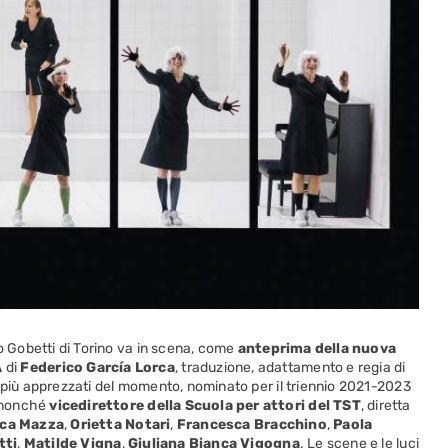
ro Gobetti di Torino va in scena, come
anteprima della nuova
A
di
Federico García Lorca
, traduzione, adattamento e regia di
 i più apprezzati del momento, nominato per il triennio 2021-2023
nonché
vicedirettore della Scuola per attori del TST
, diretta
ca Mazza
,
Orietta Notari
,
Francesca Bracchino
,
Paola
tti
,
Matilde Vigna
,
Giuliana Bianca Vigogna
. Le scene e le luci