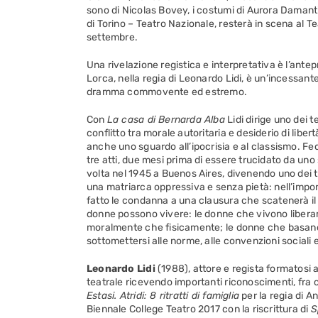
sono di Nicolas Bovey, i costumi di Aurora Damanti, 
di Torino – Teatro Nazionale, resterà in scena al 
settembre.
Una rivelazione registica e interpretativa è l’ante
Lorca, nella regia di Leonardo Lidi, è un’incessante r
dramma commovente ed estremo.
Con
La casa di Bernarda Alba
Lidi dirige uno dei t
conflitto tra morale autoritaria e desiderio di libert
anche uno sguardo all’ipocrisia e al classismo. F
tre atti, due mesi prima di essere trucidato da uno
volta nel 1945 a Buenos Aires, divenendo uno dei t
una matriarca oppressiva e senza pietà: nell’imporre
fatto le condanna a una clausura che scatenerà il
donne possono vivere: le donne che vivono libera
moralmente che fisicamente; le donne che basano
sottomettersi alle norme, alle convenzioni sociali e
Leonardo Lidi
(1988), attore e regista formatosi a
teatrale ricevendo importanti riconoscimenti, fra c
Estasi. Atridi: 8 ritratti di famiglia
per la regia di An
Biennale College Teatro 2017 con la riscrittura di
S