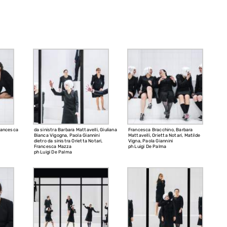
Francesca
da sinistra Barbara Mattavelli, Giuliana
Francesca Bracchino, Barbara
Bianca Vigogna, Paola Giannini
Mattavelli, Orietta Notari, Matilde
dietro da sinistra Orietta Notari,
Vigna, Paola Giannini
Francesca Mazza
ph Luigi De Palma
ph Luigi De Palma