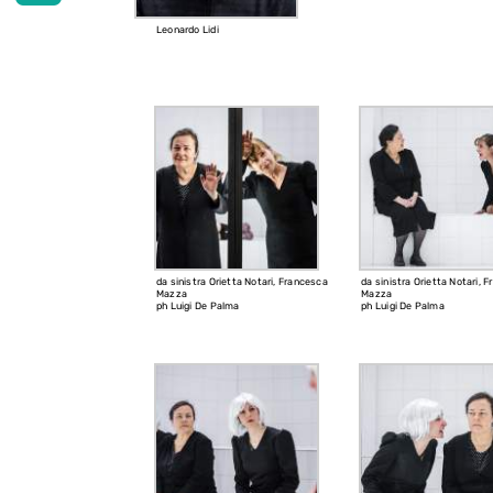
Leonardo Lidi
da sinistra Orietta Notari, Francesca
da sinistra Orietta Notari, 
Mazza
Mazza
ph Luigi De Palma
ph Luigi De Palma