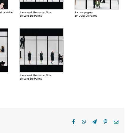
etta Notari
La casa di Bernarda Alba
La compagnia
ph Luigi De Palma
ph Luigi De Palma
La casa di Bernarda Alba
ph Luigi De Palma
Facebook
WhatsApp
Telegram
Pinterest
Email