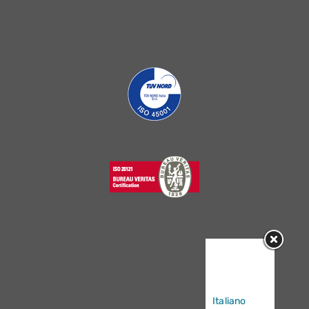
Sorry, this
entry is only
available in
Italiano
.