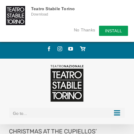
Teatro Stabile Torino
Download
No Thanks
INSTALL
Skip
Facebook
Instagram
YouTube
Store
to
online
content
Go to...
CHRISTMAS AT THE CUPIELLOS’