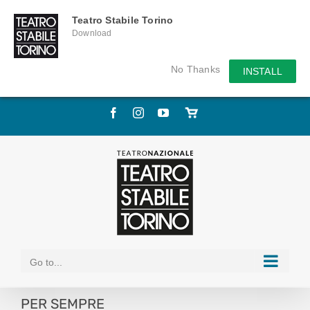
Teatro Stabile Torino
Download
No Thanks
INSTALL
Skip
Facebook
Instagram
YouTube
Store
to
online
content
Go to...
PER SEMPRE