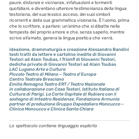
paure, distanze e vicinanze, infatuazioni e tormenti
quotidiani, e diventano ulteriore testimonianza della lingua
testoriana, del suo lessico acceso, dei suoi simboli
ricorrenti e della sua grammatica visionaria. È l’uomo, prima
che lo scrittore, a parlare: un’anima che si dibatte nella
tempesta del proprio amore e che, senza saperlo, mentre
scrive all’amato, genera la lingua poetica che verrà.
ideazione, drammaturgia e creazione Alessandro Bandini
testi tratti da lettere e cartoline inedite di Giovanni
Testori ad Alain Toubas,
I Trionfi
di Giovanni Testori,
dediche private di Giovanni Testori ad Alain Toubas
LAC Lugano Arte e Cultura
Piccolo Teatro di Milano – Teatro d’Europa
Centro Teatrale Bresciano
Emilia Romagna Teatro ERT / Teatro Nazionale
in collaborazione con Casa Testori, Istituto Italiano di
Cultura di Parigi, La Corte Ospitale di Rubiera con il
sostegno di Inteatro Residenze, Fondazione Armunia
partner di produzione Gruppo Ospedaliero Moncucco –
Clinica Moncucco e Clinica Santa Chiara
Lo spettacolo contiene linguaggio esplicito