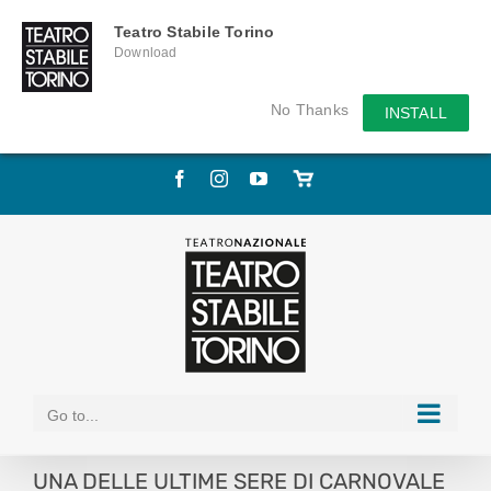
Teatro Stabile Torino
Download
No Thanks
INSTALL
Skip
Facebook
Instagram
YouTube
Store
to
online
content
Go to...
UNA DELLE ULTIME SERE DI CARNOVALE