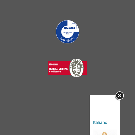
Sorry, this
entry is only
available in
Italiano
.